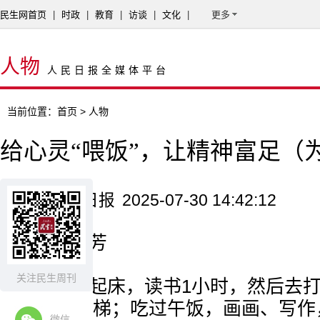
民生网首页
|
时政
|
教育
|
访谈
|
文化
|
更多
人物
人民日报全媒体平台
当前位置：
首页
> 人物
给心灵“喂饭”，让精神富足（
来源：人民日报
2025-07-30 14:42:12
记者 施 芳
关注民生周刊
早晨5点起床，读书1小时，然后去
域和居民楼梯；吃过午饭，画画、写作
微信