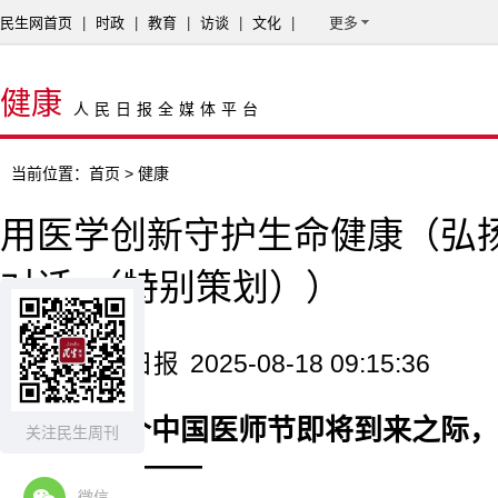
民生网首页
|
时政
|
教育
|
访谈
|
文化
|
更多
健康
人民日报全媒体平台
当前位置：
首页
> 健康
用医学创新守护生命健康（弘扬
对话·（特别策划））
来源：人民日报
2025-08-18 09:15:36
在第八个中国医师节即将到来之际，
关注民生周刊
医务工作者——
微信