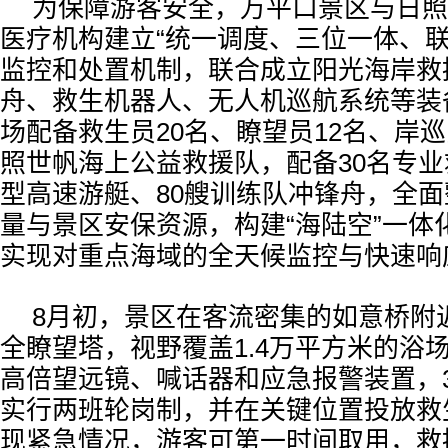
为保障游客安全，万平口景区与日照
医疗机构建立“统一调度、三位一体、联
监控和处置机制，联合成立阳光海岸救
舟、救生机器人、无人机巡航系统等装
场配备救生员20名、瞭望员12名、岸巡
照世帆海上公益救援队，配备30名专业
型高速游艇、80艘训练队冲锋舟，全
量与景区安保资源，构建“海陆空”一体
实现对重点海域的全天候监控与快速响
8月初，景区在客流密集的如意桥附
全瞭望塔，视野覆盖1.4万平方米的浴
高倍望远镜、喊话器和应急报警装置，
实行两班轮岗制，并在关键位置投放救
现紧急情况，游客可第一时间取用，救