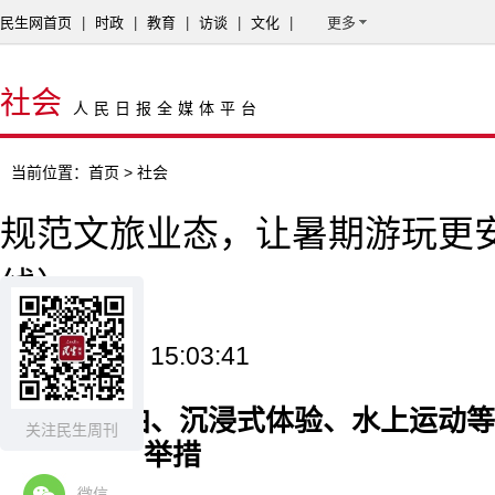
民生网首页
|
时政
|
教育
|
访谈
|
文化
|
更多
社会
人民日报全媒体平台
当前位置：
首页
> 社会
规范文旅业态，让暑期游玩更
线）
2025-08-19 15:03:41
针对旅拍、沉浸式体验、水上运动等
关注民生周刊
些地方出台举措
微信