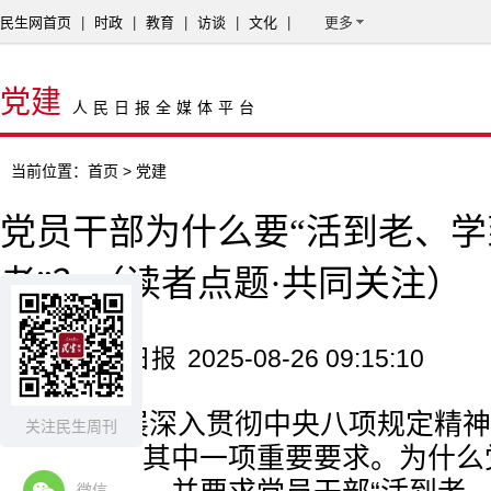
民生网首页
|
时政
|
教育
|
访谈
|
文化
|
更多
党建
人民日报全媒体平台
当前位置：
首页
> 党建
党员干部为什么要“活到老、
老”？（读者点题·共同关注）
来源：人民日报
2025-08-26 09:15:10
全党开展深入贯彻中央八项规定精神
关注民生周刊
党性修养是其中一项重要要求。为什么
微信