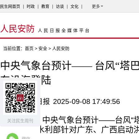
民生网首页
|
时政
|
教育
|
访谈
|
文化
|
更多
人民安防
人民日报全媒体平台
当前位置：
首页
>
安全
> 人民安防
中央气象台预计—— 台风“塔
东沿海登陆
来源：人民日报
2025-09-08 17:49:56
原标题：中央气象台预计——台风“
关注民生周刊
沿海登陆 水利部针对广东、广西启动
微信