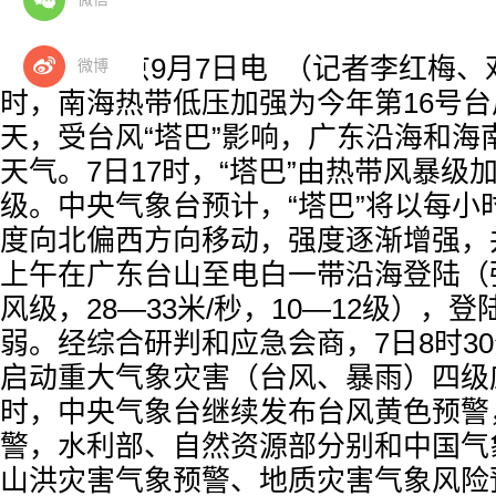
响应
本报北京9月7日电 （记者李红梅、邓
微博
时，南海热带低压加强为今年第16号台风
天，受台风“塔巴”影响，广东沿海和海
天气。7日17时，“塔巴”由热带风暴级
级。中央气象台预计，“塔巴”将以每小
度向北偏西方向移动，强度逐渐增强，
上午在广东台山至电白一带沿海登陆（
风级，28—33米/秒，10—12级），
弱。经综合研判和应急会商，7日8时3
启动重大气象灾害（台风、暴雨）四级应
时，中央气象台继续发布台风黄色预警
警，水利部、自然资源部分别和中国气
山洪灾害气象预警、地质灾害气象风险