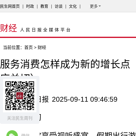
民生网首页
|
时政
|
教育
|
访谈
|
文化
|
更多
财经
人民日报全媒体平台
当前位置：
首页
> 财经
服务消费怎样成为新的增长点（
应关切）
来源：人民日报
2025-09-11 09:46:59
读者关切
关注民生周刊
微信