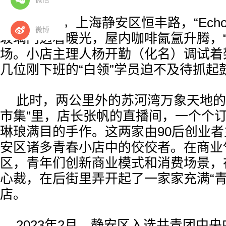
晚上8点，上海静安区恒丰路，“Ech
微博
玻璃门透着暖光，屋内咖啡氤氲升腾，“
场。小店主理人杨开勤（化名）调试着
几位刚下班的“白领”学员迫不及待抓起
此时，两公里外的苏河湾万象天地的“T
市集”里，店长张帆的直播间，一个个订
琳琅满目的手作。这两家由90后创业
安区诸多青春小店中的佼佼者。在商业
区，青年们创新商业模式和消费场景，
心裁，在后街里弄开起了一家家充满“青
店。
2023年2月，静安区入选共青团中