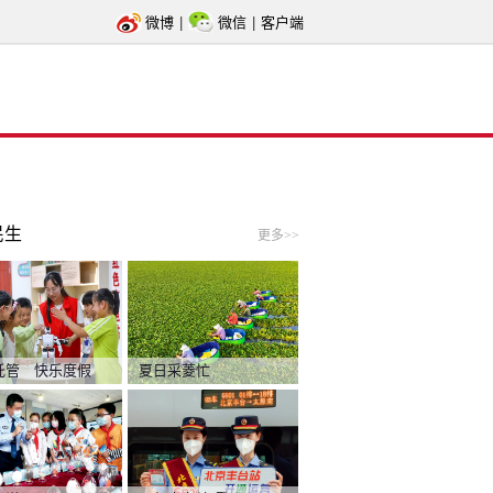
微博
|
微信
|
客户端
民生
更多>>
托管 快乐度假
夏日采菱忙