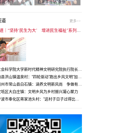
说“不”！
百年丰台站“重张”
报道
更多>>
封面报道｜“坚持‘民生为大’ 增进民生福祉”系列报道（6）：走进全国文明村镇
中国社会科学院大学新时代精神文明研究院执行院长王维国：文明村镇创建为乡村注入持久发展动力
湖北随县洪山镇温泉村：“四轮驱动”跑出乡风文明“加速度”
浙江衢州市常山县白石镇：涵养文明新风尚 争做有礼白石人
宝坻区大白庄镇：文明乡风为乡村振兴凝心聚力
浙江宁波市奉化区蒋家池头村：“这村子日子过得比城里还舒心”