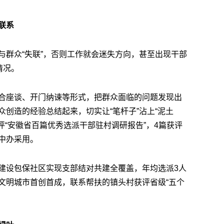
联系
与群众“失联”，否则工作就会迷失方向，甚至出现干部
情况。
合座谈、开门纳谏等形式，把群众面临的问题发现出
创造的经验总结起来，切实让“笔杆子”沾上“泥土
评“安徽省百篇优秀选派干部驻村调研报告”，4篇获评
中办采用。
建设包保社区实现支部结对共建全覆盖，年均选派3人
文明城市首创首成，联系帮扶的镇头村获评省级“五个