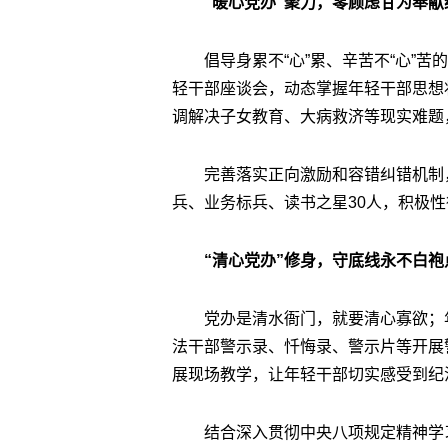
“暖心党办”聚力，零顾虑甘为奉献
倡导身累不“心”累、辛苦不“心”
轻干部座谈会，动态掌握年轻干部思想状
调解决子女教育、大病救济等现实难题
完善落实正向激励和容错纠错机制
兵、业务标兵、读书之星30人，积极
“清心党办”修身，守底线永不白袍
党办是清水衙门，就要清心寡欲；
法干部警示录、忏悔录、警示片等开展
展现场教学，让年轻干部切实感受到纪
结合深入贯彻中央八项规定精神学