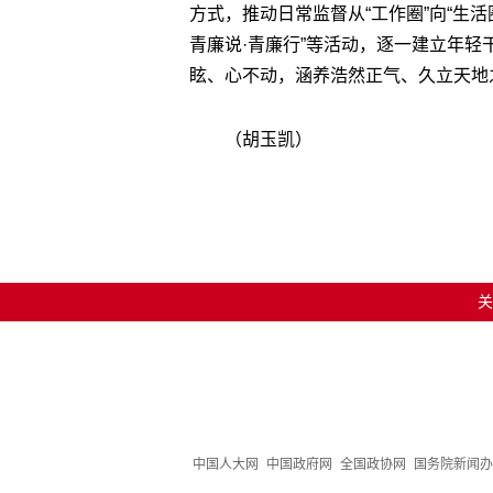
方式，推动日常监督从“工作圈”向“生活
青廉说·青廉行”等活动，逐一建立年
眩、心不动，涵养浩然正气、久立天地
（胡玉凯）
关
中国人大网
中国政府网
全国政协网
国务院新闻办