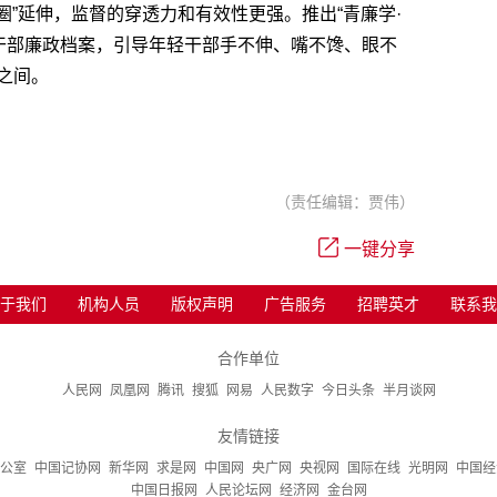
圈”延伸，监督的穿透力和有效性更强。推出“青廉学·
轻干部廉政档案，引导年轻干部手不伸、嘴不馋、眼不
之间。
（责任编辑：贾伟）
一键分享
于我们
机构人员
版权声明
广告服务
招聘英才
联系我
合作单位
人民网
凤凰网
腾讯
搜狐
网易
人民数字
今日头条
半月谈网
友情链接
公室
中国记协网
新华网
求是网
中国网
央广网
央视网
国际在线
光明网
中国经
中国日报网
人民论坛网
经济网
金台网