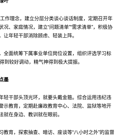
绿叶
苦的工作理念，建立分层分类谈心谈话制度，定期召开年
况、家庭情况，建立“问题清单”“需求清单”，积极协
，让年轻干部消除顾虑、轻装上阵。
，全面统筹下属事业单位岗位设置，组织评选学习标
性得到较好调动，精气神得到极大提振。
点墨
年轻干部头顶光环，就要头戴金箍。综合运用违纪违
警示教育，定期赴廉政教育中心、法院、监狱等地开
法就在身边、教训就在眼前。
习教育，探索抽查、暗访、座谈等“八小时之外”的监督