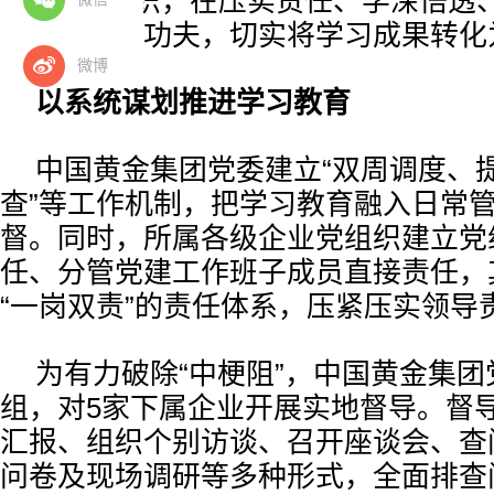
542个党组织，在压实责任、学深悟透
整改上狠下功夫，切实将学习成果转化
微博
以系统谋划推进学习教育
中国黄金集团党委建立“双周调度、
查”等工作机制，把学习教育融入日常
督。同时，所属各级企业党组织建立党
任、分管党建工作班子成员直接责任，
“一岗双责”的责任体系，压紧压实领导
为有力破除“中梗阻”，中国黄金集
组，对5家下属企业开展实地督导。督
汇报、组织个别访谈、召开座谈会、查
问卷及现场调研等多种形式，全面排查