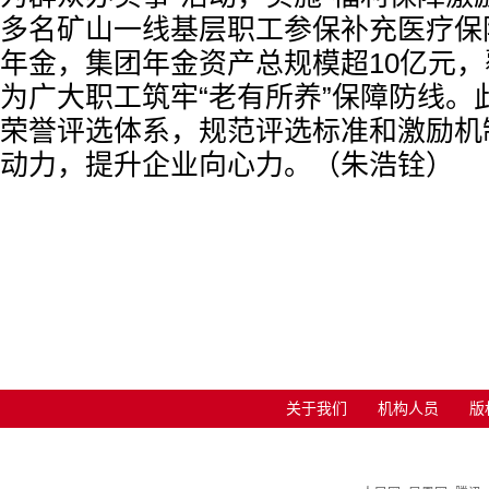
多名矿山一线基层职工参保补充医疗保
年金，集团年金资产总规模超10亿元，
为广大职工筑牢“老有所养”保障防线。
荣誉评选体系，规范评选标准和激励机
动力，提升企业向心力。（朱浩铨）
关于我们
机构人员
版