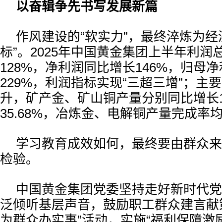
以奋辑争先书写发展新篇
作风建设的“软实力”，最终淬炼为经
标”。2025年中国黄金集团上半年利润
128%，净利润同比增长146%，归母
229%，利润指标实现“三超三增”；主
升，矿产金、矿山铜产量分别同比增长18
35.68%，冶炼金、电解铜产量完成率均
学习教育成效如何，最终要由群众来
检验。
中国黄金集团党委坚持走好新时代党
泛倾听基层声音，鼓励职工群众建言献
为群众办实事”活动，实施“福利保障激励