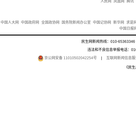
人民网
凤凰网
腾讯
中国人大网
中国政府网
全国政协网
国务院新闻办公室
中国记协网
新华网
求是
中国日报
民生网新闻热线：010-65363346 
违法和不良信息举报电话：010-6
京公网安备 11010502042254号
|
互联网新闻信息服务许
《民生