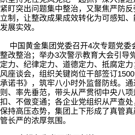
紧盯突出问题集中整治，又聚焦严防反
立制，让整改成果成效转化为可感知、
发展实效。
中国黄金集团党委召开4次专题党委
整改整治；举办3次警示教育大会引导
定力、纪律定力、道德定力、抵腐定力
风座谈会，组织关键岗位干部签订150
承诺书》，筑牢八小时外监督防线。通
则、率先垂范，带头从严贯彻中央八项
扣、不做变通；各企业党组织从严查处
保持高压态势，集团上下形成了真管真
管长严的浓厚氛围。