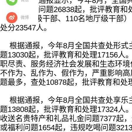
月报数据。通报显示，今年8月，全国
项规定精神问题26838起，批评教育和处
括4名省部级干部、110名地厅级干部
微博
处分23547人。
根据通报，今年8月全国共查处形式
题13030起，批评教育和处理17156
职尽责、服务经济社会发展和生态环境
不作为、乱作为、假作为，严重影响高
题最多，查处10878起，批评教育和处理
根据通报，今年8月全国共查处享乐
题13808起，批评教育和处理17324
收送名贵特产和礼品礼金问题7377起
或福利问题1654起，违规吃喝问题321