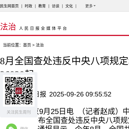
民生网首页
|
时政
|
教育
|
访谈
|
文化
|
更多
法治
人民日报全媒体平台
当前位置：
首页
> 法治
8月全国查处违反中央八项规
26838起
来源：人民日报
2025-09-26 09:55:52
本报北京9月25日电 （记者赵成）
关注民生周刊
网站25日公布全国查处违反中央八项
微信