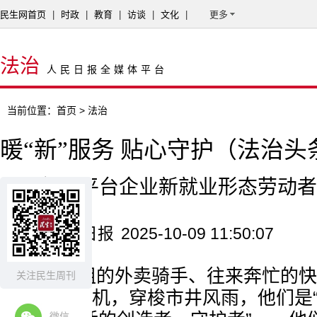
民生网首页
|
时政
|
教育
|
访谈
|
文化
|
更多
法治
人民日报全媒体平台
当前位置：
首页
> 法治
暖“新”服务 贴心守护（法治头
——部分平台企业新就业形态劳动者
来源：人民日报
2025-10-09 11:50:07
风雨无阻的外卖骑手、往来奔忙的快
关注民生周刊
的网约车司机，穿梭市井风雨，他们是“
微信