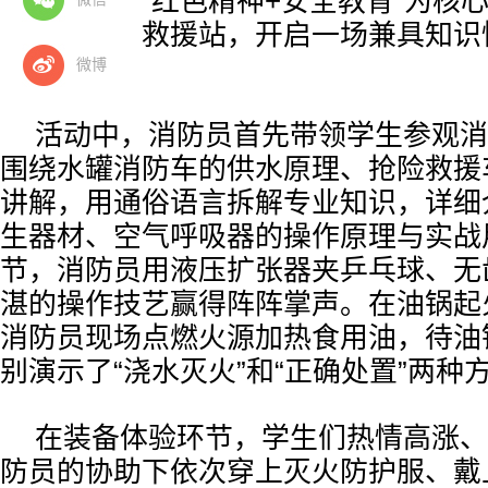
救援支队以“红色精神+安全教育”为核心
生走进消防救援站，开启一场兼具知识
科普之旅。
微博
活动中，消防员首先带领学生参观消
围绕水罐消防车的供水原理、抢险救援
讲解，用通俗语言拆解专业知识，详细
生器材、空气呼吸器的操作原理与实战
节，消防员用液压扩张器夹乒乓球、无
湛的操作技艺赢得阵阵掌声。在油锅起
消防员现场点燃火源加热食用油，待油
别演示了“浇水灭火”和“正确处置”两种
在装备体验环节，学生们热情高涨、
防员的协助下依次穿上灭火防护服、戴