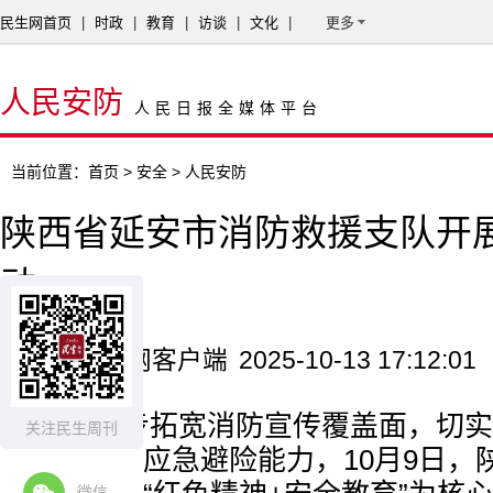
民生网首页
|
时政
|
教育
|
访谈
|
文化
|
更多
人民安防
人民日报全媒体平台
当前位置：
首页
>
安全
> 人民安防
陕西省延安市消防救援支队开
动
来源：新华网客户端
2025-10-13 17:12:01
为进一步拓宽消防宣传覆盖面，切实
关注民生周刊
安全意识与应急避险能力，10月9日，
微信