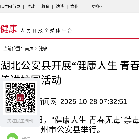
民生网首页
|
时政
|
教育
|
访谈
|
文化
|
更多
健康
人民日报全媒体平台
当前位置：
首页
> 健康
湖北公安县开展“健康人生 青
传进校园活动
来源：公安新闻网
2025-10-28 07:32:51
10月23日，“健康人生 青春无毒”
关注民生周刊
在
湖北省荆州市
公安县举行。
微信