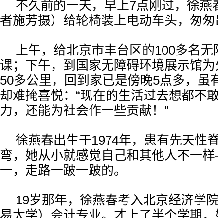
不久前的一天，早上7点刚过，徐燕
者施芳摄）给轮椅装上电动车头，匆匆
上午，给北京市丰台区的100多名
课；下午，到国家无障碍环境展示馆为
50多公里，回到家已是傍晚5点多，虽
却难掩喜悦：“现在的生活过去想都不
力，还能为社会作一些贡献！”
徐燕春出生于1974年，患有先天性
弯，她从小就感觉自己和其他人不一样
一，走路一跛一跛的。
19岁那年，徐燕春考入北京经济学
易大学）会计专业。才上了半个学期，