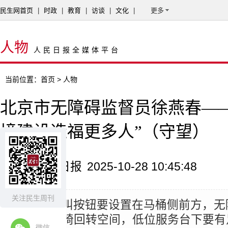
民生网首页
|
时政
|
教育
|
访谈
|
文化
|
更多
人物
人民日报全媒体平台
当前位置：
首页
> 人物
北京市无障碍监督员徐燕春——
境建设造福更多人”（守望）
来源：人民日报
2025-10-28 10:45:48
关注民生周刊
摘要：
“呼叫按钮要设置在马桶侧前方，无
1.5米的轮椅回转空间，低位服务台下要
微信