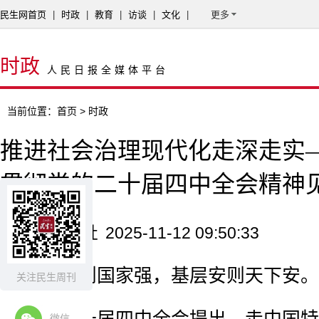
民生网首页
|
时政
|
教育
|
访谈
|
文化
|
更多
时政
人民日报全媒体平台
当前位置：
首页
> 时政
推进社会治理现代化走深走实
贯彻党的二十届四中全会精神
来源：新华社
2025-11-12 09:50:33
基层强则国家强，基层安则天下安。
关注民生周刊
微信