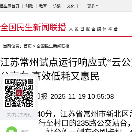
民生网首页
|
时政
|
教育
|
访谈
|
文化
|
更多
全国民生新闻联播
人民日报全媒体平台
当前位置：
首页
> 全国民生新闻联播
江苏常州试点运行响应式“云公
公交车 高效低耗又惠民
来源：人民日报
2025-11-19 10:55:08
早上8时40分，江苏省常州市新北
关注民生周刊
恽小方，步行至村口的235路公交站台
微信