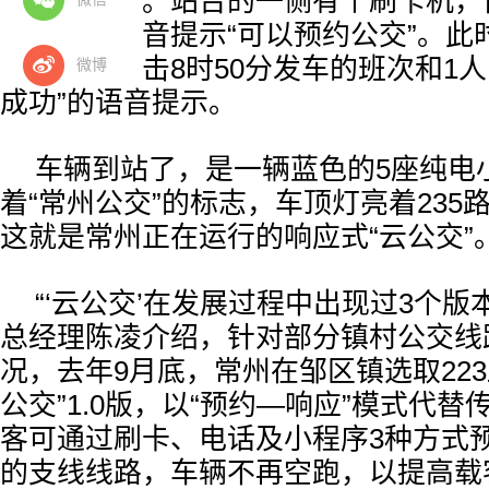
医医院配药。站台的一侧有个刷卡机，他
地一刷，语音提示“可以预约公交”。此
续车次，点击8时50分发车的班次和1
微博
成功”的语音提示。
车辆到站了，是一辆蓝色的5座纯电
着“常州公交”的标志，车顶灯亮着235
这就是常州正在运行的响应式“云公交”
“‘云公交’在发展过程中出现过3个版
总经理陈凌介绍，针对部分镇村公交线
况，去年9月底，常州在邹区镇选取22
公交”1.0版，以“预约—响应”模式代
客可通过刷卡、电话及小程序3种方式
的支线线路，车辆不再空跑，以提高载