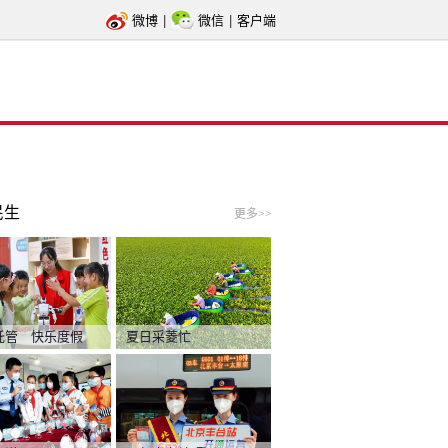
微博
|
微信
|
客户端
民生
更多>>
托管 快乐度假
夏日采菱忙