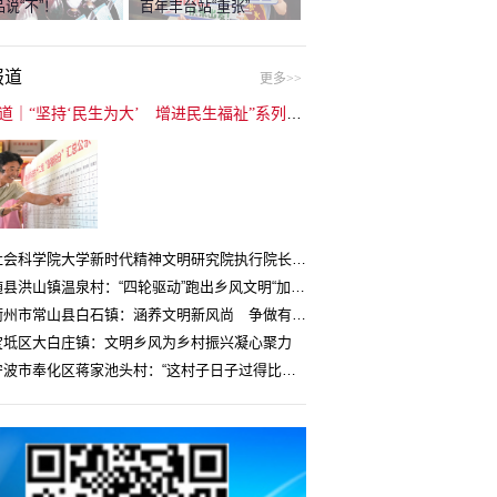
说“不”！
百年丰台站“重张”
报道
更多>>
封面报道｜“坚持‘民生为大’ 增进民生福祉”系列报道（6）：走进全国文明村镇
中国社会科学院大学新时代精神文明研究院执行院长王维国：文明村镇创建为乡村注入持久发展动力
湖北随县洪山镇温泉村：“四轮驱动”跑出乡风文明“加速度”
浙江衢州市常山县白石镇：涵养文明新风尚 争做有礼白石人
宝坻区大白庄镇：文明乡风为乡村振兴凝心聚力
浙江宁波市奉化区蒋家池头村：“这村子日子过得比城里还舒心”