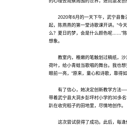
的心理去观察周围的世界，进而激发创
2020年6月的一天下午，武宁县
起，陈燕燕的第一堂诗歌课开讲。“今天
么？夏日的梦，会是什么颜色呢……”陈
想象。
教室内，稚嫩的笔触划过稿纸，沙
荷叶，给小青蛙当歌唱的舞台。我也想
眼前一亮，“原来，童心和诗歌，靠得如
有了信心，她决定创新教学方法——
带着武宁县大洞乡彭坪村小学的30多
趴在收完稻子的田地里，尽情地创作。
这次尝试获得了成功。此后，每逢