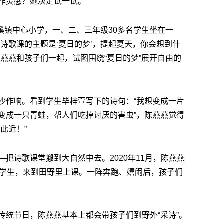
作灵感？她决定试一试。
鲁溪镇中心小学，一、二、三年级30多名学生坐在一
诗歌课的主题是‘夏日的梦’，提起夏天，你会想到什
燕燕和孩子们一起，试图围绕“夏日的梦”展开自由的
沙作响。看到学生毕梓萱写下的诗句：“我想变成一片
变成一只青蛙，帮人们吃掉讨厌的害虫”，陈燕燕觉得
此近！”
把诗歌课堂搬到大自然中去。2020年11月，陈燕燕
名学生，来到田野里上课。一阵奔跑、嬉闹后，孩子们
传统节日，陈燕燕基本上都会带孩子们到野外“采诗”。