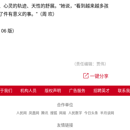
、心灵的轨迹、天性的舒展。”她说，“看到越来越多孩
件有意义的事。”（周 欢）
 06 版）
（责任编辑：贾伟）
一键分享
于我们
机构人员
版权声明
广告服务
招聘英才
联系我
合作单位
人民网
凤凰网
腾讯
搜狐
网易
人民数字
今日头条
半月谈网
友情链接