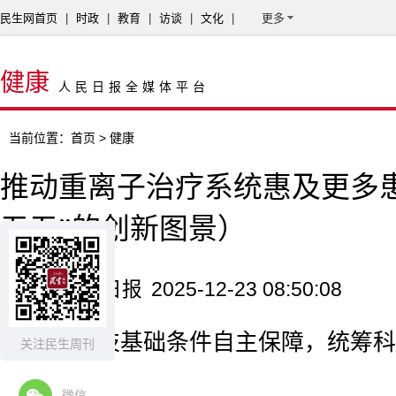
民生网首页
|
时政
|
教育
|
访谈
|
文化
|
更多
健康
人民日报全媒体平台
当前位置：
首页
> 健康
推动重离子治疗系统惠及更多
五五”的创新图景）
来源：人民日报
2025-12-23 08:50:08
强化科技基础条件自主保障，统筹科
关注民生周刊
建设。
微信