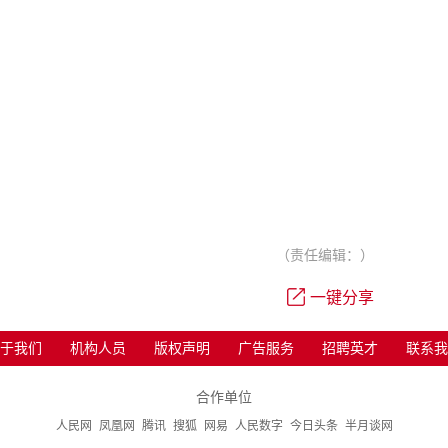
（责任编辑：）
一键分享
于我们
机构人员
版权声明
广告服务
招聘英才
联系我
合作单位
人民网
凤凰网
腾讯
搜狐
网易
人民数字
今日头条
半月谈网