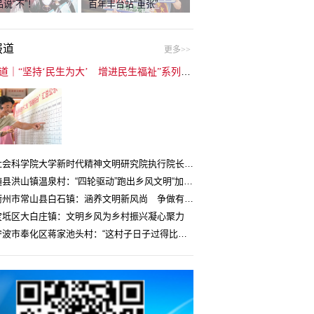
说“不”！
百年丰台站“重张”
报道
更多>>
封面报道｜“坚持‘民生为大’ 增进民生福祉”系列报道（6）：走进全国文明村镇
中国社会科学院大学新时代精神文明研究院执行院长王维国：文明村镇创建为乡村注入持久发展动力
湖北随县洪山镇温泉村：“四轮驱动”跑出乡风文明“加速度”
浙江衢州市常山县白石镇：涵养文明新风尚 争做有礼白石人
宝坻区大白庄镇：文明乡风为乡村振兴凝心聚力
浙江宁波市奉化区蒋家池头村：“这村子日子过得比城里还舒心”