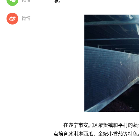
能。
微博
在遂宁市安居区聚贤镇和平村的蔬
点培育冰淇淋西瓜、金妃小香茄等特色