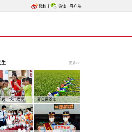
微博
|
微信
|
客户端
民生
更多>>
托管 快乐度假
夏日采菱忙