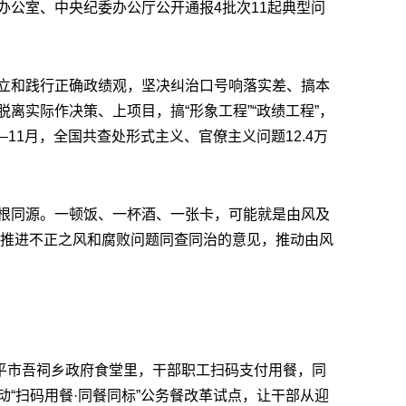
办公室、中央纪委办公厅公开通报4批次11起典型问
立和践行正确政绩观，坚决纠治口号响落实差、搞本
离实际作决策、上项目，搞“形象工程”“政绩工程”，
—11月，全国共查处形式主义、官僚主义问题12.4万
根同源。一顿饭、一杯酒、一张卡，可能就是由风及
于推进不正之风和腐败问题同查同治的意见，推动由风
漳平市吾祠乡政府食堂里，干部职工扫码支付用餐，同
“扫码用餐·同餐同标”公务餐改革试点，让干部从迎