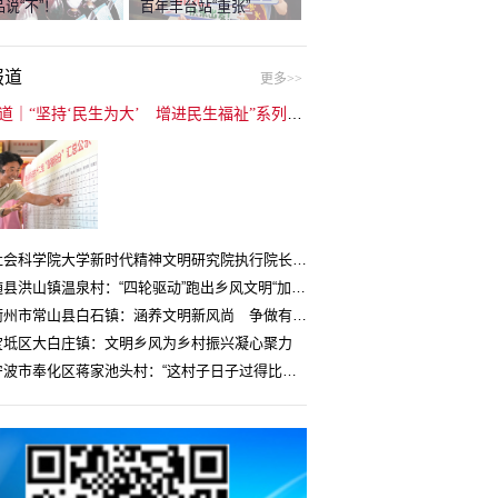
说“不”！
百年丰台站“重张”
报道
更多>>
封面报道｜“坚持‘民生为大’ 增进民生福祉”系列报道（6）：走进全国文明村镇
中国社会科学院大学新时代精神文明研究院执行院长王维国：文明村镇创建为乡村注入持久发展动力
湖北随县洪山镇温泉村：“四轮驱动”跑出乡风文明“加速度”
浙江衢州市常山县白石镇：涵养文明新风尚 争做有礼白石人
宝坻区大白庄镇：文明乡风为乡村振兴凝心聚力
浙江宁波市奉化区蒋家池头村：“这村子日子过得比城里还舒心”