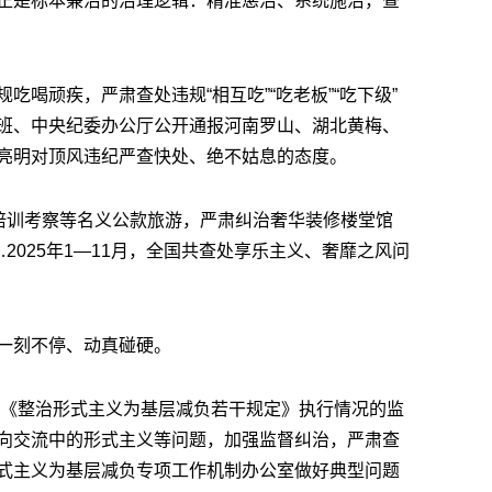
正是标本兼治的治理逻辑：精准惩治、系统施治，查
吃喝顽疾，严肃查处违规“相互吃”“吃老板”“吃下级”
班、中央纪委办公厅公开通报河南罗山、湖北黄梅、
亮明对顶风违纪严查快处、绝不姑息的态度。
借培训考察等名义公款旅游，严肃纠治奢华装修楼堂馆
2025年1—11月，全国共查处享乐主义、奢靡之风问
。
一刻不停、动真碰硬。
强对《整治形式主义为基层减负若干规定》执行情况的监
向交流中的形式主义等问题，加强监督纠治，严肃查
式主义为基层减负专项工作机制办公室做好典型问题