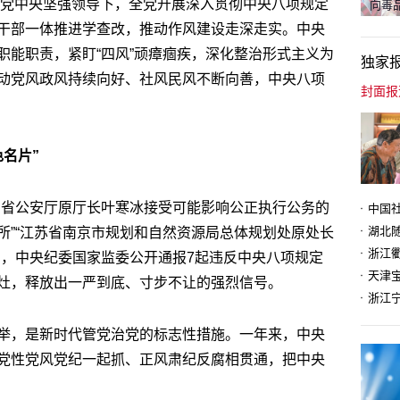
心的党中央坚强领导下，全党开展深入贯彻中央八项规定
向毒品
干部一体推进学查改，推动作风建设走深走实。中央
职能职责，紧盯“四风”顽瘴痼疾，深化整治形式主义为
独家
动党风政风持续向好、社风民风不断向善，中央八项
名片”
，省公安厅原厅长叶寒冰接受可能影响公正执行公务的
所”“江苏省南京市规划和自然资源局总体规划处原处长
日，中央纪委国家监委公开通报7起违反中央八项规定
天津
灶，释放出一严到底、寸步不让的强烈信号。
举，是新时代管党治党的标志性措施。一年来，中央
党性党风党纪一起抓、正风肃纪反腐相贯通，把中央