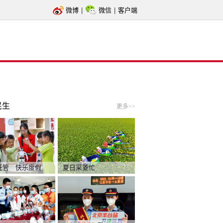
微博
|
微信
|
客户端
民生
更多>>
托管 快乐度假
夏日采菱忙