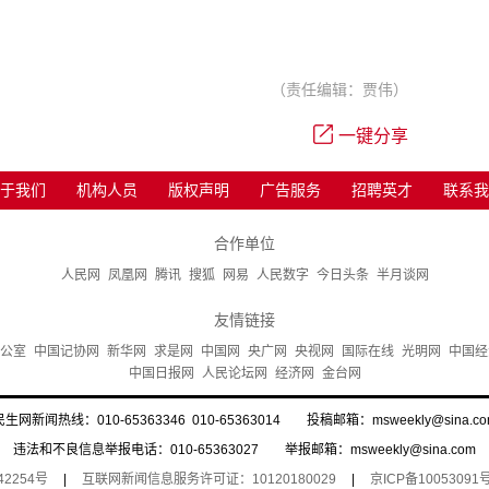
（责任编辑：贾伟）
一键分享
于我们
机构人员
版权声明
广告服务
招聘英才
联系我
合作单位
人民网
凤凰网
腾讯
搜狐
网易
人民数字
今日头条
半月谈网
友情链接
公室
中国记协网
新华网
求是网
中国网
央广网
央视网
国际在线
光明网
中国经
中国日报网
人民论坛网
经济网
金台网
民生网新闻热线：010-65363346 010-65363014 投稿邮箱：msweekly@sina.co
违法和不良信息举报电话：010-65363027 举报邮箱：msweekly@sina.com
42254号
|
互联网新闻信息服务许可证：10120180029
|
京ICP备10053091号