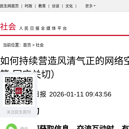
民生网首页
|
时政
|
教育
|
访谈
|
文化
|
更多
社会
人民日报全媒体平台
当前位置：
首页
> 社会
如何持续营造风清气正的网络
答·回应关切）
来源：人民日报
2026-01-11 09:43:56
读者关切
关注民生周刊
微信