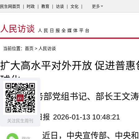
民生网首页
|
时政
|
教育
|
访谈
|
文化
|
更多
人民访谈
人民日报全媒体平台
当前位置：
首页
> 人民访谈
扩大高水平对外开放 促进普惠
球化
——访商务部党组书记、部长王文涛
来源：人民日报
2026-01-13 10:48:21
关注民生周刊
编者按：近日，中央宣传部、中央和
微信