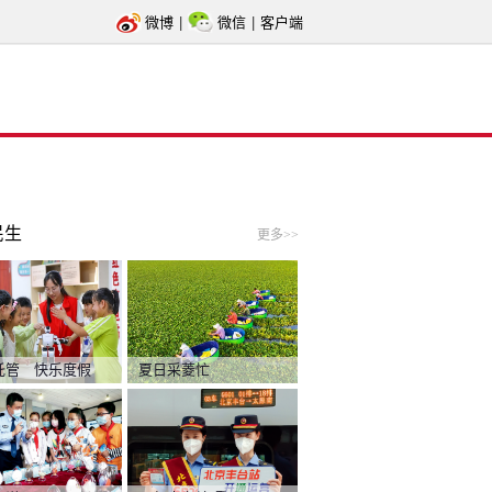
微博
|
微信
|
客户端
民生
更多>>
托管 快乐度假
夏日采菱忙