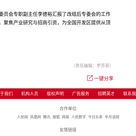
委员会专职副主任李德裕汇报了改组后专委会的工作
，聚焦产业研究与招商引资，为全国开发区提供从顶
（责任编辑：罗芳菲）
一键分享
于我们
机构人员
版权声明
广告服务
招聘英才
联系我
合作单位
人民网
凤凰网
腾讯
搜狐
网易
人民数字
今日头条
半月谈网
友情链接