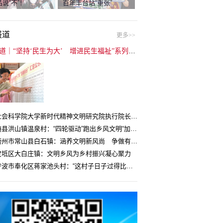
说“不”！
百年丰台站“重张”
报道
更多>>
封面报道｜“坚持‘民生为大’ 增进民生福祉”系列报道（6）：走进全国文明村镇
中国社会科学院大学新时代精神文明研究院执行院长王维国：文明村镇创建为乡村注入持久发展动力
湖北随县洪山镇温泉村：“四轮驱动”跑出乡风文明“加速度”
浙江衢州市常山县白石镇：涵养文明新风尚 争做有礼白石人
宝坻区大白庄镇：文明乡风为乡村振兴凝心聚力
浙江宁波市奉化区蒋家池头村：“这村子日子过得比城里还舒心”