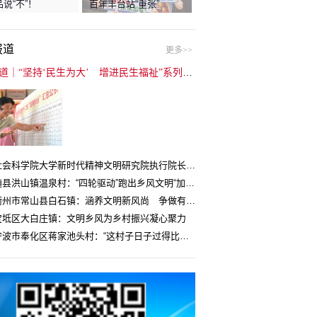
说“不”！
百年丰台站“重张”
报道
更多>>
封面报道｜“坚持‘民生为大’ 增进民生福祉”系列报道（6）：走进全国文明村镇
中国社会科学院大学新时代精神文明研究院执行院长王维国：文明村镇创建为乡村注入持久发展动力
湖北随县洪山镇温泉村：“四轮驱动”跑出乡风文明“加速度”
浙江衢州市常山县白石镇：涵养文明新风尚 争做有礼白石人
宝坻区大白庄镇：文明乡风为乡村振兴凝心聚力
浙江宁波市奉化区蒋家池头村：“这村子日子过得比城里还舒心”