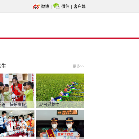
微博
|
微信
|
客户端
民生
更多>>
托管 快乐度假
夏日采菱忙