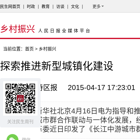
民生网首页
|
时政
|
教育
|
访谈
|
文化
|
更多
乡村振兴
人民日报全媒体平台
当前位置：
首页
> 乡村振兴
探索推进新型城镇化建设
来源：深圳特区报
2015-04-17 17:23:01
摘要：
据新华社北京4月16日电为指导和
长江中游城市群合作联动与一体化发展，
关注民生周刊
家发展改革委近日印发了《长江中游城市
微信