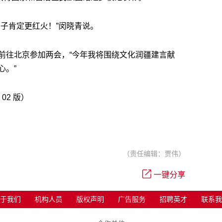
子肯定更红火！”闵晓青说。
前往北京参加两会，“今年我将围绕文化润疆建言献
心。”
 02 版）
（责任编辑：贾伟）
一键分享
于我们
机构人员
版权声明
广告服务
招聘英才
联系我