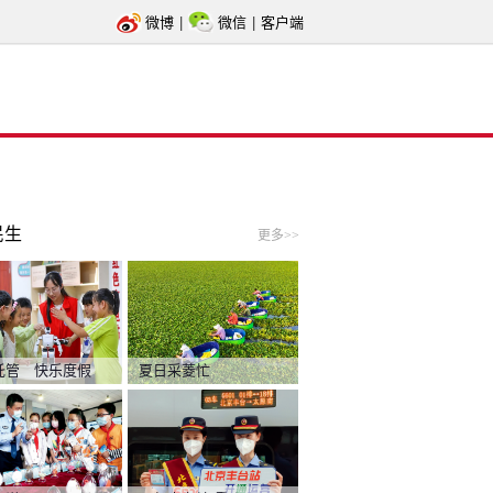
微博
|
微信
|
客户端
民生
更多>>
托管 快乐度假
夏日采菱忙