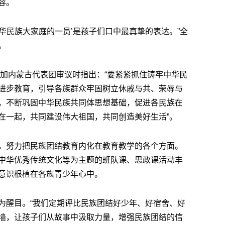
容。
是中华民族大家庭的一员’是孩子们口中最真挚的表达。”全
。
参加内蒙古代表团审议时指出：“要紧紧抓住铸牢中华民
进步教育，引导各族群众牢固树立休戚与共、荣辱与
，不断巩固中华民族共同体思想基础，促进各民族在
在一起，共同建设伟大祖国，共同创造美好生活”。
，努力把民族团结教育内化在教育教学的各个方面。
中华优秀传统文化等为主题的班队课、思政课活动丰
意识根植在各族青少年心中。
为醒目。“我们定期评比民族团结好少年、好宿舍、好
墙，让孩子们从故事中汲取力量，增强民族团结的信