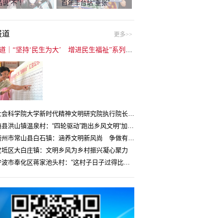
说“不”！
百年丰台站“重张”
报道
更多>>
封面报道｜“坚持‘民生为大’ 增进民生福祉”系列报道（6）：走进全国文明村镇
中国社会科学院大学新时代精神文明研究院执行院长王维国：文明村镇创建为乡村注入持久发展动力
湖北随县洪山镇温泉村：“四轮驱动”跑出乡风文明“加速度”
浙江衢州市常山县白石镇：涵养文明新风尚 争做有礼白石人
宝坻区大白庄镇：文明乡风为乡村振兴凝心聚力
浙江宁波市奉化区蒋家池头村：“这村子日子过得比城里还舒心”