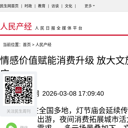
民生网首页
|
时政
|
教育
|
访谈
|
文化
|
更多
人民产经
人民日报全媒体平台
当前位置：
首页
> 人民产经
情感价值赋能消费升级 放大文
应
来源：人民网
2026-03-08 17:09:40
近期，在全国多地，灯节庙会延续传
关注民生周刊
事带动冬季出游，夜间消费拓展城市活
微信