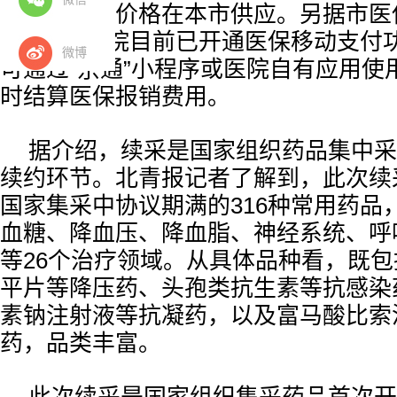
以集采中选价格在本市供应。另据市医
200余家医院目前已开通医保移动支付
微博
可通过“京通”小程序或医院自有应用使
时结算医保报销费用。
据介绍，续采是国家组织药品集中采
续约环节。北青报记者了解到，此次续
国家集采中协议期满的316种常用药品
血糖、降血压、降血脂、神经系统、呼
等26个治疗领域。从具体品种看，既
平片等降压药、头孢类抗生素等抗感染
素钠注射液等抗凝药，以及富马酸比索
药，品类丰富。