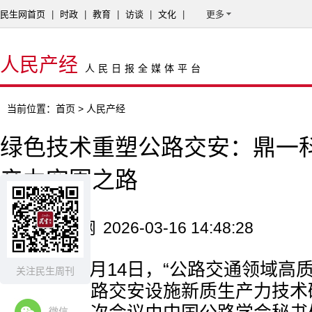
民生网首页
|
时政
|
教育
|
访谈
|
文化
|
更多
人民产经
人民日报全媒体平台
当前位置：
首页
> 人民产经
绿色技术重塑公路交安：鼎一
产力突围之路
来源：民生网
2026-03-16 14:48:28
2026年3月14日，“公路交通领域
关注民生周刊
活动——公路交安设施新质生产力技术
微信