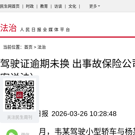
民生网首页
|
时政
|
教育
|
访谈
|
文化
|
更多
法治
人民日报全媒体平台
当前位置：
首页
> 法治
驾驶证逾期未换 出事故保险公
案说法）
亓玉昆
来源：人民日报
2026-03-26 10:28:48
关注民生周刊
2025年3月，韦某驾驶小型轿车与
微信