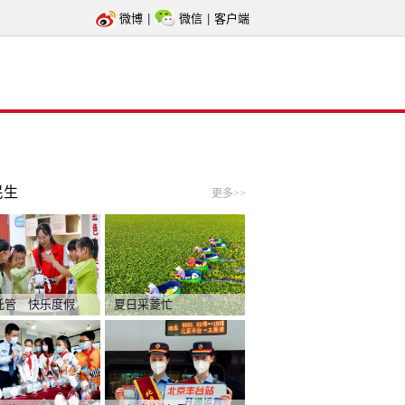
微博
|
微信
|
客户端
民生
更多>>
托管 快乐度假
夏日采菱忙