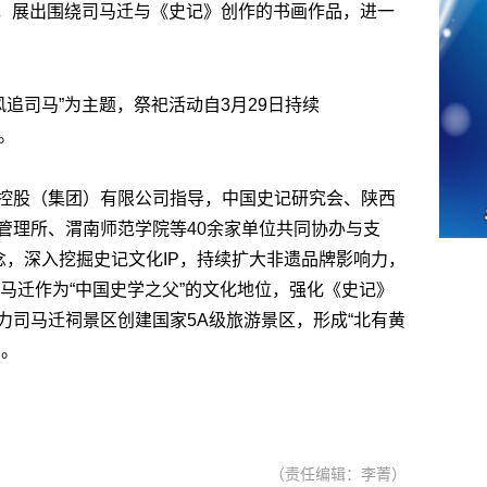
，展出围绕司马迁与《史记》创作的书画作品，进一
风追司马
”
为主题，祭祀活动自
3
月
29
日持续
。
控股（集团）有限公司指导，中国史记研究会、陕西
管理所、渭南师范学院等
40
余家单位共同协办与支
念，深入挖掘史记文化
IP
，持续扩大非遗品牌影响力，
马迁作为
“
中国史学之父
”
的文化地位，强化《史记》
力司马迁祠景区创建国家
5A
级旅游景区，形成
“
北有黄
局。
（责任编辑：李菁）