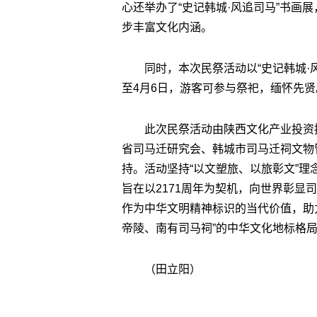
心还举办了
“
史记韩城
·
风追司马
”
书画展
步丰富文化内涵。
同时，本次民祭活动以
“
史记韩城
·
至
4
月
6
日，游客可参与祭祀，缅怀先贤
此次民祭活动由陕西文化产业投资
省司马迁研究会、韩城市司马迁祠文物
持。活动坚持
“
以文塑旅、以旅彰文
”
理
旨在以
2171
周年为契机，向世界彰显司
作为中华文明精神标识的当代价值，助
帝陵、南有司马祠
”
的中华文化地标格
（
田立阳）