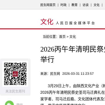
民生网首页
|
时政
|
教育
|
访谈
|
文化
|
文化
人民日报全媒体平台
当前位置：
首页
> 文化
2026丙午年清明民
举行
来源：民生网
2026-03-31 11:23:57
3
月
29
日上午，由陕西文化产业（
关注民生周刊
2026
丙午年清明民祭史圣司马迁典礼在
家学者、司马迁后裔、文化团体代表及
微信