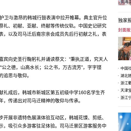
向毒品
护卫与激昂的韩城行鼓表演中拉开帷幕。典主官升位
独家
祭礼、初献、亚献、终献等传统仪轨。中国史记研究
表，以及司马迁后裔宗亲会成员先后行初献之礼，表
嘉宾向史圣行鞠躬礼并诵读祭文：
“
秉执正道，究天人
”“
公之德，山高水长；公之书，万古流芳
”
，字字铿
的追思与敬仰。
天津
献礼成后，韩城市新城区第五初级中学
160
名学生齐
年，传递出对司马迁精神的敬仰与传承。
步开展非遗特色展演体验互动区，韩城花馍、剪纸、
示，吸引众多游客驻足体验。司马迁景区游客服务中