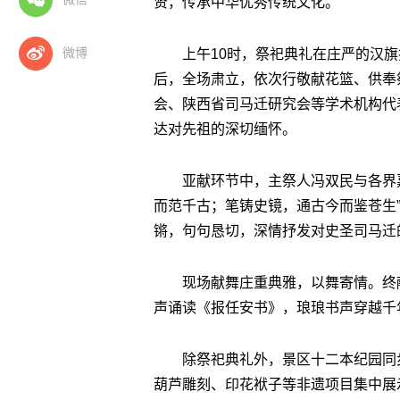
贤，传承中华优秀传统文化。
微博
上午
10
时，祭祀典礼在庄严的汉旗
后，全场肃立，依次行敬献花篮、供奉
会、陕西省司马迁研究会等学术机构代
达对先祖的深切缅怀。
亚献环节中，主祭人冯双民与各界
而范千古；笔铸史镜，通古今而鉴苍生
锵，句句恳切，深情抒发对史圣司马迁
现场献舞庄重典雅，以舞寄情。终
声诵读《报任安书》，
琅琅书声
穿越千
除祭祀典礼外，景区十二本纪园同
葫芦雕刻、印花袱子等非遗项目集中展