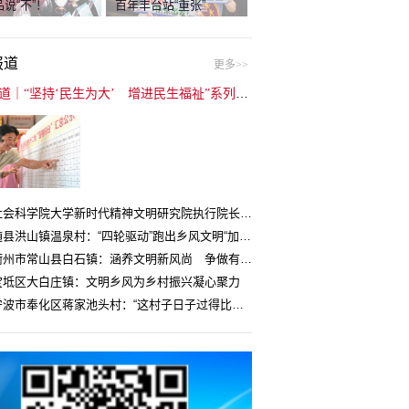
说“不”！
百年丰台站“重张”
报道
更多>>
封面报道｜“坚持‘民生为大’ 增进民生福祉”系列报道（6）：走进全国文明村镇
中国社会科学院大学新时代精神文明研究院执行院长王维国：文明村镇创建为乡村注入持久发展动力
湖北随县洪山镇温泉村：“四轮驱动”跑出乡风文明“加速度”
浙江衢州市常山县白石镇：涵养文明新风尚 争做有礼白石人
宝坻区大白庄镇：文明乡风为乡村振兴凝心聚力
浙江宁波市奉化区蒋家池头村：“这村子日子过得比城里还舒心”