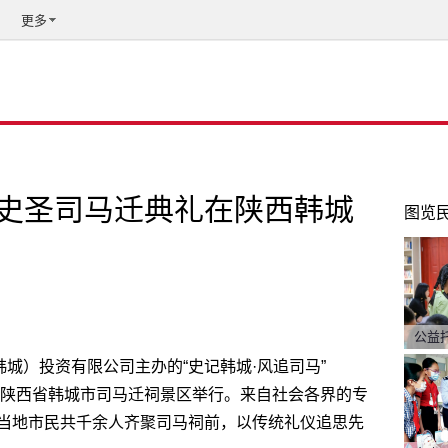
更多
祭史圣司马迁典礼在陕西韩城
图览
公益
韩城）投资有限公司主办的
“
史记韩城
·
风追司马
”
陕西省
韩城市司马迁祠景区
举行。来自社会各界的专
当地市民共千余人齐聚司马祠前，以传统礼仪追思先