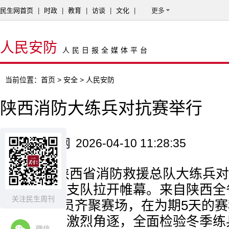
民生网首页
|
时政
|
教育
|
访谈
|
文化
|
更多
人民安防
人民日报全媒体平台
当前位置：
首页
>
安全
> 人民安防
陕西消防大练兵对抗赛举行
来源：民生网
2026-04-10 11:28:35
近日，陕西省消防救援总队大练兵对
和战勤保障支队拉开帷幕。来自陕西全
关注民生周刊
660名指战员齐聚赛场，在为期5天的赛
赛科目展开激烈角逐，全面检验冬季练
微信