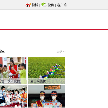
微博
|
微信
|
客户端
民生
更多>>
托管 快乐度假
夏日采菱忙