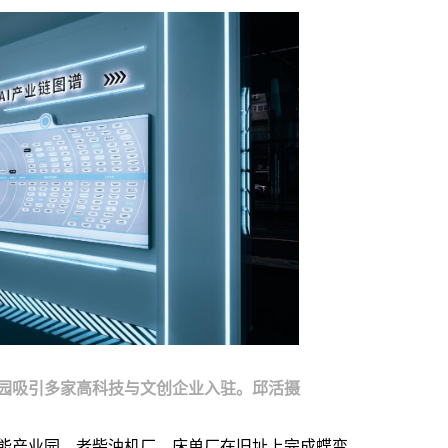
园吸引多家高科技与文创企业入驻。邱活摄
能产业园，老柴油机厂、床单厂在旧址上完成蝶变，