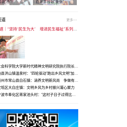
说“不”！
百年丰台站“重张”
报道
更多>>
封面报道｜“坚持‘民生为大’ 增进民生福祉”系列报道（6）：走进全国文明村镇
中国社会科学院大学新时代精神文明研究院执行院长王维国：文明村镇创建为乡村注入持久发展动力
湖北随县洪山镇温泉村：“四轮驱动”跑出乡风文明“加速度”
浙江衢州市常山县白石镇：涵养文明新风尚 争做有礼白石人
宝坻区大白庄镇：文明乡风为乡村振兴凝心聚力
浙江宁波市奉化区蒋家池头村：“这村子日子过得比城里还舒心”