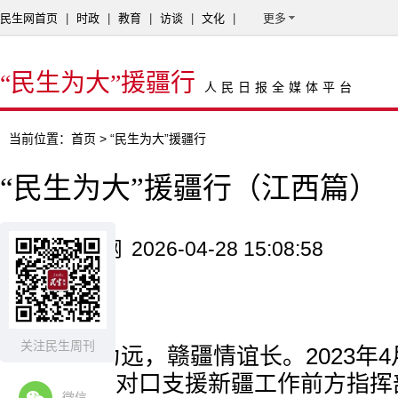
民生网首页
|
时政
|
教育
|
访谈
|
文化
|
更多
“民生为大”援疆行
人民日报全媒体平台
当前位置：
首页
> “民生为大”援疆行
“民生为大”援疆行（江西篇）
来源：民生网
2026-04-28 15:08:58
编者按
关注民生周刊
山海不为远，赣疆情谊长。2023年
省第十一批对口支援新疆工作前方指挥
微信