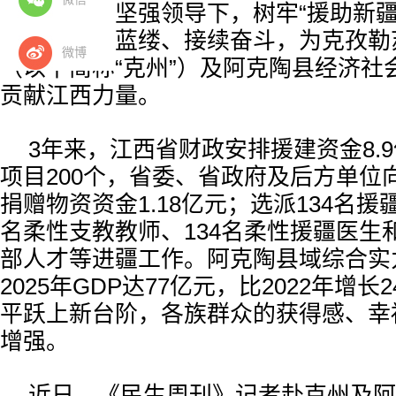
委、政府的坚强领导下，树牢“援助新疆
理念，筚路蓝缕、接续奋斗，为克孜勒
微博
（以下简称“克州”）及阿克陶县经济社
贡献江西力量。
3年来，江西省财政安排援建资金8.
项目200个，省委、省政府及后方单位
捐赠物资资金1.18亿元；选派134名援
名柔性支教教师、134名柔性援疆医生
部人才等进疆工作。阿克陶县域综合实
2025年GDP达77亿元，比2022年增
平跃上新台阶，各族群众的获得感、幸
增强。
近日，《民生周刊》记者赴克州及阿