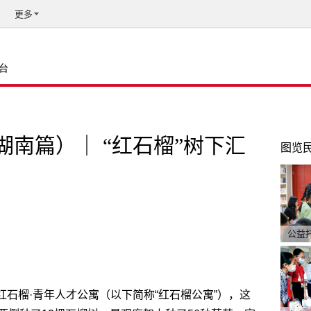
更多
台
湖南篇）｜ “红石榴”树下汇
图览
公益
红石榴·青年人才公寓（以下简称“红石榴公寓”），这