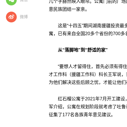
几个字赫然映入眼帘。公寓门前的广场两
意民族团结一家亲。
微博
这是“十四五”期间湖南援疆投资
寓，已有来自全国20多个省份的700
从“落脚地”到“舒适的家”
“要想人才留得住，首先必须有得
才工作科（援疆工作科）科长王军说，
为他们解决这些后顾之忧，才能让他们
红石榴公寓于2021年7月开工建设，
军介绍，公寓在规划阶段就考虑了吐鲁
征集了177名各族青年意见建议。