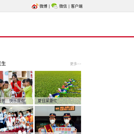
微博
|
微信
|
客户端
民生
更多>>
托管 快乐度假
夏日采菱忙