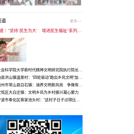
说“不”！
百年丰台站“重张”
报道
更多>>
封面报道｜“坚持‘民生为大’ 增进民生福祉”系列报道（6）：走进全国文明村镇
中国社会科学院大学新时代精神文明研究院执行院长王维国：文明村镇创建为乡村注入持久发展动力
湖北随县洪山镇温泉村：“四轮驱动”跑出乡风文明“加速度”
浙江衢州市常山县白石镇：涵养文明新风尚 争做有礼白石人
宝坻区大白庄镇：文明乡风为乡村振兴凝心聚力
浙江宁波市奉化区蒋家池头村：“这村子日子过得比城里还舒心”