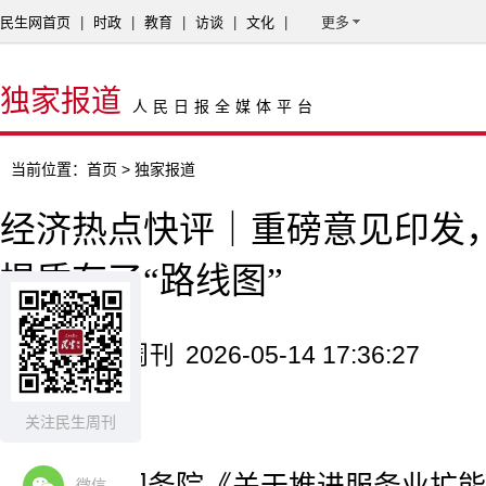
民生网首页
|
时政
|
教育
|
访谈
|
文化
|
更多
独家报道
人民日报全媒体平台
当前位置：
首页
> 独家报道
经济热点快评｜重磅意见印发
提质有了“路线图”
来源：民生周刊
2026-05-14 17:36:27
李心萍
关注民生周刊
微信