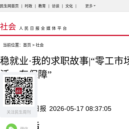
民生网首页
|
时政
|
教育
|
访谈
|
文化
|
更多
社会
人民日报全媒体平台
当前位置：
首页
> 社会
稳就业·我的求职故事|“零工市
活、有保障”
潘俊强
来源：人民日报
2026-05-17 08:37:05
关注民生周刊
开栏的话
微信