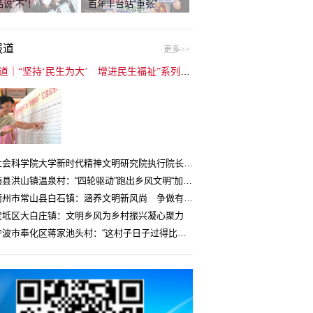
说“不”！
百年丰台站“重张”
报道
更多>>
封面报道｜“坚持‘民生为大’ 增进民生福祉”系列报道（6）：走进全国文明村镇
中国社会科学院大学新时代精神文明研究院执行院长王维国：文明村镇创建为乡村注入持久发展动力
湖北随县洪山镇温泉村：“四轮驱动”跑出乡风文明“加速度”
浙江衢州市常山县白石镇：涵养文明新风尚 争做有礼白石人
宝坻区大白庄镇：文明乡风为乡村振兴凝心聚力
浙江宁波市奉化区蒋家池头村：“这村子日子过得比城里还舒心”