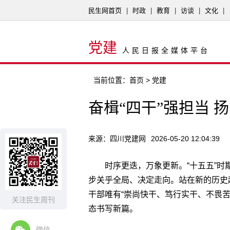
民生网首页
|
时政
|
教育
|
访谈
|
文化
|
党建
人民日报全媒体平台
当前位置：
首页
> 党建
奋楫“四干”强担当 
来源：四川党建网
2026-05-20 12:04:39
时序更迭，万象更新。“十五五”
步关乎全局、决定走向。站在新的历史
干部唯有“崇尚快干、笃行实干、不畏
关注民生周刊
态书写新篇。
微信