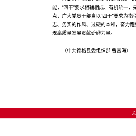
能，“四干”要求相辅相成、有机统一，
点，广大党员干部当以“四干”要求为
志、务实的作风、过硬的本领，奋力跑
现高质量发展贡献磅礴力量。
（中共德格县委组织部 曹富海）
关