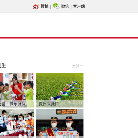
微博
|
微信
|
客户端
民生
更多>>
托管 快乐度假
夏日采菱忙