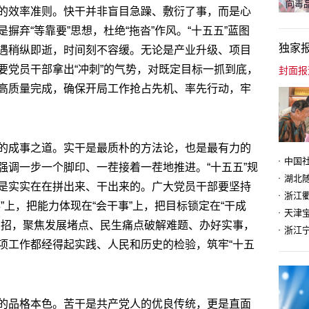
向毒品
的效率准则。快干并非盲目急躁、敷衍了事，而是心
弃“等靠要”思想，杜绝“拖沓”作风。“十五五”蓝图
独家
遇稍纵即逝，时间刻不容缓。无论是产业升级、项目
要党员干部拿出“冲刺”的气势，对既定目标一抓到底，
高质量完成，确保开局工作抢占先机、率先行动，牢
的成事之道。实干是最质朴的方法论，也是最有力的
强调一步一个脚印、一茬接着一茬地推进。“十五五”规
是实实在在拼出来、干出来的。广大党员干部要坚持
”上，把能力体现在“会干事”上，把目标锁定在“干成
天津
实招，聚焦发展堵点、民生痛点破解难题、办好实事，
项工作都经得起实践、人民和历史的检验，筑牢“十五
的品格本色。苦干是共产党人的优良传统，更是直面