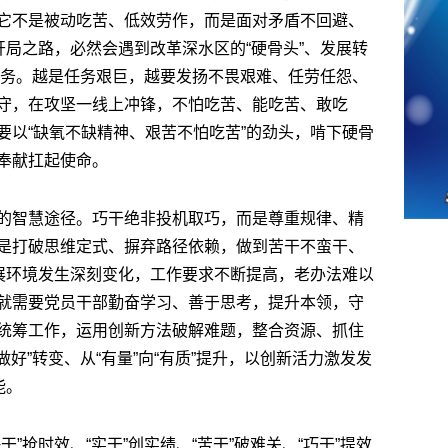
它不是被动吃苦、低效劳作，而是面对矛盾不回避、
开局之路，必然会遇到改革深水区的“硬骨头”、发展转
”任务。越是任务艰巨，越要发扬不畏艰难、任劳任怨、
守，在攻坚一线上冲锋，不怕吃苦、能吃苦、敢吃
要以“缺氧不缺精神、艰苦不怕吃苦”的劲头，啃下硬骨
奉献扛起使命。
的智慧途径。巧干绝非投机取巧，而是尊重规律、精
是打破思维定式、摒弃路径依赖，做到苦干不蛮干、
发展环境发生深刻变化，工作要求不断提高，老办法难以
就需要党员干部勤奋学习、善于思考，提升本领，守
统筹工作，运用创新方法破解难题，整合资源、抓住
做好”转变、从“有量”向“有质”提升，以创新活力激发发
能。
”抢时效、“实干”创实绩、“苦干”破难关、“巧干”提效