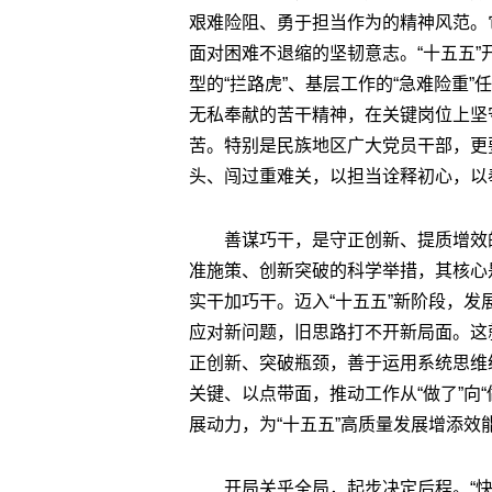
艰难险阻、勇于担当作为的精神风范。
面对困难不退缩的坚韧意志。“十五五”
型的“拦路虎”、基层工作的“急难险重
无私奉献的苦干精神，在关键岗位上坚
苦。特别是民族地区广大党员干部，更
头、闯过重难关，以担当诠释初心，以
善谋巧干，是守正创新、提质增效
准施策、创新突破的科学举措，其核心
实干加巧干。迈入“十五五”新阶段，
应对新问题，旧思路打不开新局面。这
正创新、突破瓶颈，善于运用系统思维
关键、以点带面，推动工作从“做了”向“
展动力，为“十五五”高质量发展增添效
开局关乎全局，起步决定后程。“快干