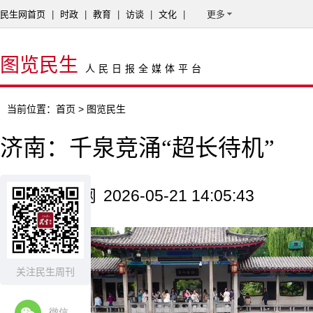
民生网首页
|
时政
|
教育
|
访谈
|
文化
|
更多
图览民生
人民日报全媒体平台
当前位置：
首页
> 图览民生
济南：千泉竞涌“超长待机”
来源：新华网
2026-05-21 14:05:43
关注民生周刊
微信