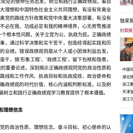
实现党的使命任务出发，树立和践行正确政绩观，看自
向毒品
远大理想和中国特色社会主义共同理想，有没有背离全
游离党的路线方针政策和党中央重大决策部署，有没有
独家
成不必在我、功成必定有我的精神境界，心无旁骛推进
是一个根本性问题，关乎立党为公、执政为民。正确政绩
办事，通过科学决策和实干苦干，创造经得起实践和历
认的业绩。错误政绩观则是从个人或小团体利益出发，
干，搞‘形象工程’、‘政绩工程’，留下包袱和隐患，
记的重要论述，深刻揭示正确政绩观同党的政治性质和
想路线和工作作风、执政目标和执政成效、政治使命和
正确政绩观的时代价值、核心内涵和判断标准，以及树
天津
展树立和践行正确政绩观学习教育提供了根本遵循。
和理想信念
党的政治性质、理想信念、奋斗目标、初心使命的认