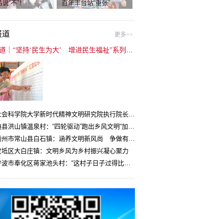
说“不”！
百年丰台站“重张”
报道
更多>>
封面报道｜“坚持‘民生为大’ 增进民生福祉”系列报道（6）：走进全国文明村镇
中国社会科学院大学新时代精神文明研究院执行院长王维国：文明村镇创建为乡村注入持久发展动力
湖北随县洪山镇温泉村：“四轮驱动”跑出乡风文明“加速度”
浙江衢州市常山县白石镇：涵养文明新风尚 争做有礼白石人
宝坻区大白庄镇：文明乡风为乡村振兴凝心聚力
浙江宁波市奉化区蒋家池头村：“这村子日子过得比城里还舒心”