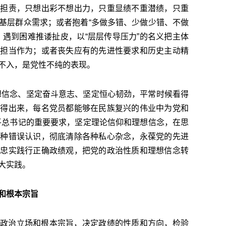
想担责，只想出彩不想出力，只重显绩不重潜绩，只重
基层群众需求；或者抱着“多做多错、少做少错、不做
，遇到困难推诿扯皮，以“层层传导压力”的名义把主体
不担当作为；或者丧失应有的先进性要求和历史主动精
不入，是党性不纯的表现。
想信念、坚定奋斗意志、坚定恒心韧劲，平常时候看得
豁得出来，每名党员都能够在民族复兴的伟业中为党和
平总书记的重要要求，坚定理论信仰和理想信念，在思
各种错误认识，彻底清除各种私心杂念，永葆党的先进
和忠实践行正确政绩观，把党的政治性质和理想信念转
大实践。
和根本宗旨
政治立场和根本宗旨，决定政绩的性质和方向，检验