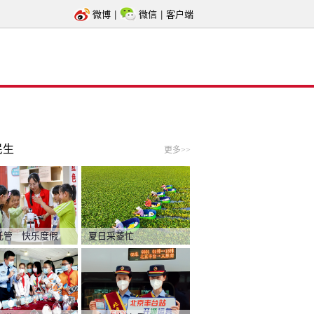
微博
|
微信
|
客户端
民生
更多>>
托管 快乐度假
夏日采菱忙