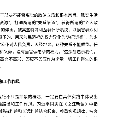
干部决不能背离党的政治立场和根本宗旨。现实生活
资源”，打通所谓的“关系渠道”，获得所谓的“个人政
子的俘虏，被某些特殊利益群体所裹挟，以损害群众利
赋予的、用来为民造福的权力异化为“为己造福”、为少
“公仆对人民负责，天经地义。这种关系不能颠倒。任
和义务，没有当官做老爷的权力。”这深刻启示我们，
、高兴不高兴、答应不答应作为衡量一切工作得失的根
。
和工作作风
但绝不只是抽象的概念，一定要在具体实践中体现出
践路径和工作作风。习近平同志在《之江新语》中指
的眼前利益和长远利益结合起来，尊重客观规律，按客