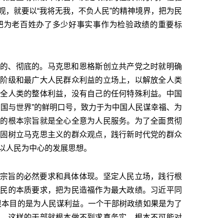
观，就要以“我将无我，不负人民”的精神境界，把为民
把为老百姓办了多少好事实事作为检验政绩的重要标
的、彻底的。马克思和恩格斯创立共产党之时就明确
产阶级和最广大人民群众利益的立场上，以解放全人类
和全人类的整体利益，没有自己的任何特殊利益。中国
中国与世界”的鲜明口号，致力于为中国人民谋幸福、为
己的根本宗旨就是全心全意为人民服务。为了全面贯彻
牢固树立马克思主义的群众观点，践行新时代党的群众
以人民为中心的发展思想。
宗旨的必然要求和具体体现。坚定人民立场，践行根
为民的本质要求，把为民造福作为最大政绩。习近平同
根本目的是为人民谋利益。一个干部树政绩如果是为了
官，这样的干部就根本做不到求真务实，根本不可能对