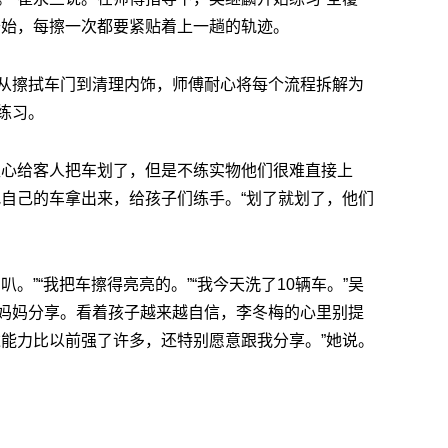
开始，每擦一次都要紧贴着上一趟的轨迹。
从擦拭车门到清理内饰，师傅耐心将每个流程拆解为
练习。
担心给客人把车划了，但是不练实物他们很难直接上
把自己的车拿出来，给孩子们练手。“划了就划了，他们
。”“我把车擦得亮亮的。”“我今天洗了10辆车。”吴
妈妈分享。看着孩子越来越自信，李冬梅的心里别提
达能力比以前强了许多，还特别愿意跟我分享。”她说。