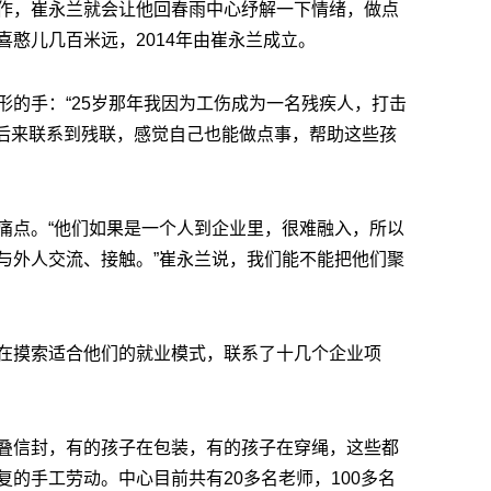
作，崔永兰就会让他回春雨中心纾解一下情绪，做点
憨儿几百米远，2014年由崔永兰成立。
形的手：“25岁那年我因为工伤成为一名残疾人，打击
，后来联系到残联，感觉自己也能做点事，帮助这些孩
痛点。“他们如果是一个人到企业里，很难融入，所以
与外人交流、接触。”崔永兰说，我们能不能把他们聚
在摸索适合他们的就业模式，联系了十几个企业项
叠信封，有的孩子在包装，有的孩子在穿绳，这些都
的手工劳动。中心目前共有20多名老师，100多名