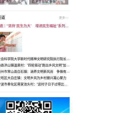
说“不”！
百年丰台站“重张”
报道
更多>>
封面报道｜“坚持‘民生为大’ 增进民生福祉”系列报道（6）：走进全国文明村镇
中国社会科学院大学新时代精神文明研究院执行院长王维国：文明村镇创建为乡村注入持久发展动力
湖北随县洪山镇温泉村：“四轮驱动”跑出乡风文明“加速度”
浙江衢州市常山县白石镇：涵养文明新风尚 争做有礼白石人
宝坻区大白庄镇：文明乡风为乡村振兴凝心聚力
浙江宁波市奉化区蒋家池头村：“这村子日子过得比城里还舒心”