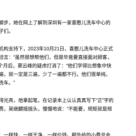
脚步，她在网上了解到深圳有一家喜憨儿洗车中心的
子们。
构支持下，2023年10月21日，喜憨儿洗车中心正式
坦言：“虽然很想帮他们，但是毕竟要直接面对顾客，
个月后，窦云峰的疑虑打消了：“他们学得比想象中快
遍，就一定是三遍，少了一遍都不行。他们很单纯，
洗车。”
得光亮，他拿起笔，在记录本上认认真真写下“正”字的
费，吴继麟摇摇头，慢慢地说：“不能要，规矩就是规
：一样快，一样干净，一样价钱。额外给的小费总会