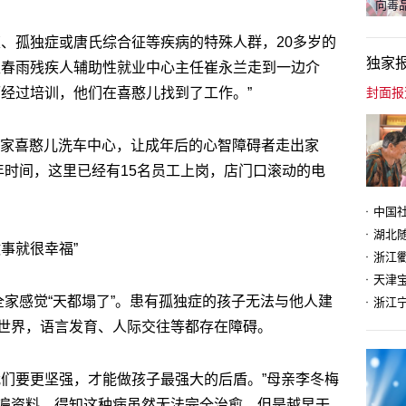
向毒品
瘫、孤独症或唐氏综合征等疾病的特殊人群，20多岁的
独家
区春雨残疾人辅助性就业中心主任崔永兰走到一边介
而经过培训，他们在喜憨儿找到了工作。”
第一家喜憨儿洗车中心，让成年后的心智障碍者走出家
年时间，这里已经有15名员工上岗，店门口滚动的电
事就很幸福”
天津
全家感觉“天都塌了”。患有孤独症的孩子无法与他人建
世界，语言发育、人际交往等都存在障碍。
我们要更坚强，才能做孩子最强大的后盾。”母亲李冬梅
遍资料，得知这种病虽然无法完全治愈，但是越早干