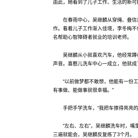
由此，她看到了儿子工作、生活的新可
在春雨中心，吴继麟从穿绳、叠信
作。看着儿子工作渐入佳境，李冬梅不
名帮助心智障碍者就业的培训老师。
吴继麟从小就喜欢汽车，他经常蹲
声音。喜憨儿洗车中心一成立，他就成
“以前做梦都不敢想，他能有一份工
有事做、能做事就很幸福。”
手把手学洗车，“我把车擦得亮亮的
“左右、左右”，吴继麟洗车时，
三遍就能会，吴继麟反复练了3个月。