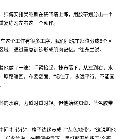
，师傅安排吴继麟在瓷砖墙上练，用胶带划分出一个
重复练习左右这一个动作。
洗车这个工作有很多工序，我们把洗车部位分成8个区
区域，通过重复训练形成肌肉记忆。”崔永兰说。
着他做了一遍：手臂抬起，抹布落下，从左到右，水
，原路返回，布要翻面。“记住了，永远平行，不能画
。”
斜的水痕，力道时重时轻。但他始终知道，蓝色胶带
间“打转转”，格子边缘竟成了“灰色地带”。“这说明他
。”崔永兰说。在师傅指导下，吴继麟开始练习“全覆