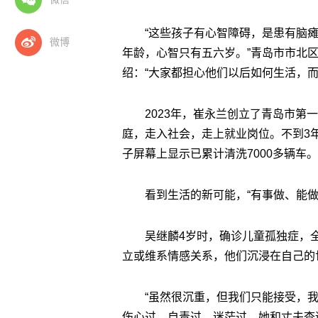
“这些孩子有心智障碍，是患有脑
微博
年龄，心智只有五六岁。”青岛市市北
绍：“大家都担心他们以后如何生活，
2023年，崔永兰创立了青岛市
庭，走入社会，走上就业岗位。不到3
子屏幕上显示已累计清洗7000多辆车。
看到生活的新可能，“有事做、能做
吴继麟4岁时，确诊儿童孤独症，
立或维系情感关系，他们沉浸在自己的
“虽然很沉重，但我们只能接受，
伤心过、自责过、迷茫过，她和丈夫查