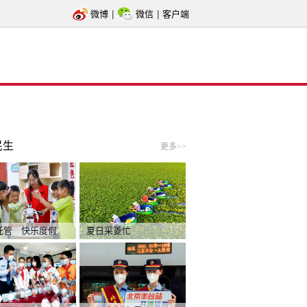
微博
|
微信
|
客户端
民生
更多>>
托管 快乐度假
夏日采菱忙