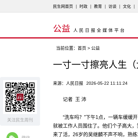
民生网首页
|
时政
|
教育
|
访谈
|
文化
|
公益
人民日报全媒体平台
当前位置：
首页
> 公益
一寸一寸擦亮人生（
来源：人民日报
2026-05-22 11:11:24
记者 王 沛
“洗车吗？”下午1点，一辆车缓
关注民生周刊
就被工作人员围住了。他们个子高大，
来了活，26岁的吴继麟不声不响，熟
微信