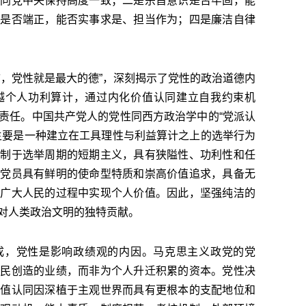
终同党中央保持高度一致；二是宗旨意识是否牢固，能
度是否端正，能否实事求是、担当作为；四是廉洁自律
言，党性就是最大的德”，深刻揭示了党性的政治道德内
越个人功利算计，通过内化价值认同建立自我约束机
责任。中国共产党人的党性同西方政治学中的“党派认
主要是一种建立在工具理性与利益算计之上的选举行为
受制于选举周期的短期主义，具有狭隘性、功利性和任
求党员具有鲜明的使命型特质和崇高价值追求，具备无
最广大人民的过程中实现个人价值。因此，坚强纯洁的
对人类政治文明的独特贡献。
成，党性是影响政绩观的内因。马克思主义政党的党
人民创造的业绩，而非为个人升迁积累的资本。党性决
价值认同因深植于主观世界而具有更根本的支配地位和