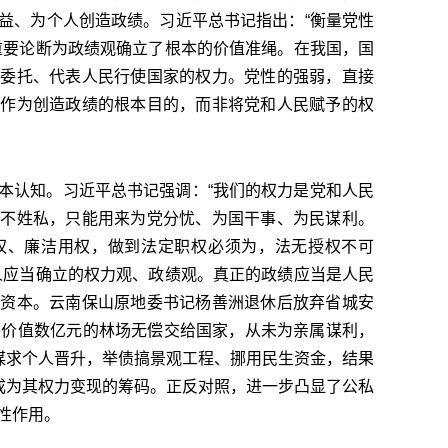
益、为个人创造政绩。习近平总书记指出：“衡量党性
重要论断为政绩观确立了根本的价值准绳。在我国，国
民委托、代表人民行使国家的权力。党性的强弱，直接
进作为创造政绩的根本目的，而非将党和人民赋予的权
本认知。习近平总书记强调：“我们的权力是党和人民
公不姓私，只能用来为党分忧、为国干事、为民谋利。
权、廉洁用权，做到法定职权必须为，法无授权不可
人应当确立的权力观、政绩观。真正的政绩应当是人民
的资本。云南保山原地委书记杨善洲退休后放弃省城安
将价值数亿元的林场无偿交给国家，从未为亲属谋利，
为谋求个人晋升，举债搞景观工程、挪用民生资金，结果
”成为其权力变现的筹码。正反对照，进一步凸显了公私
性作用。