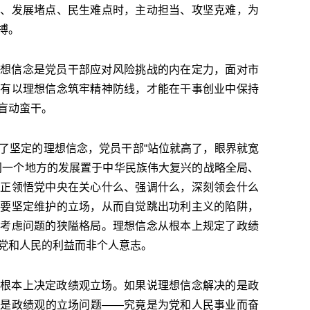
题、发展堵点、民生难点时，主动担当、攻坚克难，为
搏。
想信念是党员干部应对风险挑战的内在定力，面对市
唯有以理想信念筑牢精神防线，才能在干事创业中保持
盲动蛮干。
了坚定的理想信念，党员干部“站位就高了，眼界就宽
门一个地方的发展置于中华民族伟大复兴的战略全局、
真正领悟党中央在关心什么、强调什么，深刻领会什么
需要坚定维护的立场，从而自觉跳出功利主义的陷阱，
发考虑问题的狭隘格局。理想信念从根本上规定了政绩
党和人民的利益而非个人意志。
根本上决定政绩观立场。如果说理想信念解决的是政
则是政绩观的立场问题——究竟是为党和人民事业而奋