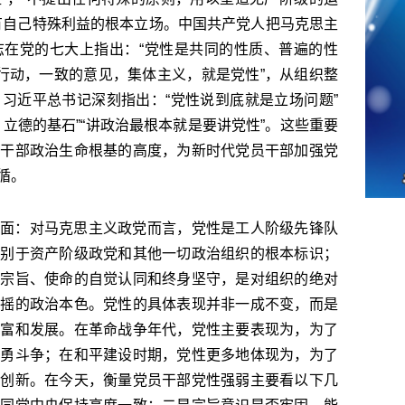
有自己特殊利益的根本立场。中国共产党人把马克思主
志在党的七大上指出：“党性是共同的性质、普遍的性
的行动，一致的意见，集体主义，就是党性”，从组织整
习近平总书记深刻指出：“党性说到底就是立场问题”
立德的基石”“讲政治最根本就是要讲党性”。这些重要
员干部政治生命根基的高度，为新时代党员干部加强党
循。
面：对马克思主义政党而言，党性是工人阶级先锋队
区别于资产阶级政党和其他一切政治组织的根本标识；
、宗旨、使命的自觉认同和终身坚守，是对组织的绝对
动摇的政治本色。党性的具体表现并非一成不变，而是
丰富和发展。在革命战争年代，党性主要表现为，为了
英勇斗争；在和平建设时期，党性更多地体现为，为了
拓创新。在今天，衡量党员干部党性强弱主要看以下几