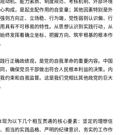
主观动机、能力素质、制度规范、考核机制、外部环境
核心构成，是起支配作用的自变量；其他因素特别是外
性强则方向正、立场稳、行为端，党性弱则认识偏、行
作用具有不可移易的特性。从思想认识到实践行动，从
性始终发挥着确立坐标、把握方向、筑牢根基的根本作
。
践行正确政绩观，是党的自我革命的重要内容。中国
认同，确保党员干部做出符合人民根本利益的决策。内
自我约束和自我监督。这是我们党相比其他政党的巨大
。
体现为以下几个相互贯通的核心要素：坚定的理想信
线、担当的实践品格、严明的纪律意识、务实的工作作