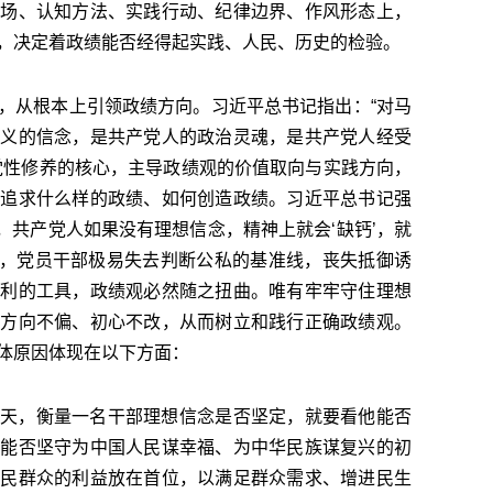
立场、认知方法、实践行动、纪律边界、作风形态上，
，决定着政绩能否经得起实践、人民、历史的检验。
，从根本上引领政绩方向。习近平总书记指出：“对马
主义的信念，是共产党人的政治灵魂，是共产党人经受
党性修养的核心，主导政绩观的价值取向与实践方向，
、追求什么样的政绩、如何创造政绩。习近平总书记强
’，共产党人如果没有理想信念，精神上就会‘缺钙’，就
动摇，党员干部极易失去判断公私的基准线，丧失抵御诱
私利的工具，政绩观必然随之扭曲。唯有牢牢守住理想
证方向不偏、初心不改，从而树立和践行正确政绩观。
体原因体现在以下方面：
天，衡量一名干部理想信念是否坚定，就要看他能否
，能否坚守为中国人民谋幸福、为中华民族谋复兴的初
人民群众的利益放在首位，以满足群众需求、增进民生