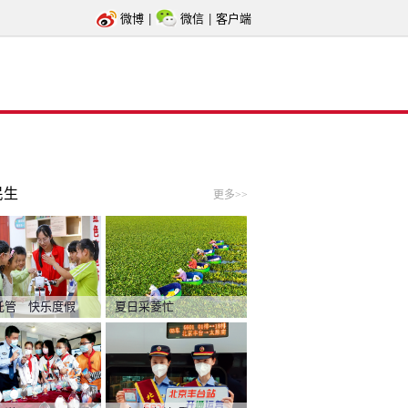
微博
|
微信
|
客户端
民生
更多>>
托管 快乐度假
夏日采菱忙