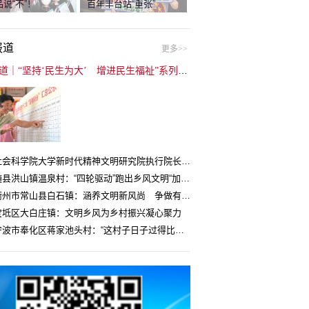
说“不”！
百年丰台站“重张”
报道
更多>>
封面报道｜“坚持‘民生为大’ 增进民生福祉”系列报道（6）：走进全国文明村镇
中国社会科学院大学新时代精神文明研究院执行院长王维国：文明村镇创建为乡村注入持久发展动力
湖北随县洪山镇温泉村：“四轮驱动”跑出乡风文明“加速度”
浙江衢州市常山县白石镇：涵养文明新风尚 争做有礼白石人
宝坻区大白庄镇：文明乡风为乡村振兴凝心聚力
浙江宁波市奉化区蒋家池头村：“这村子日子过得比城里还舒心”