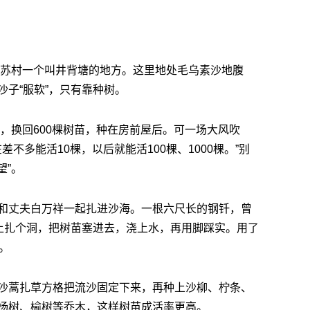
拉乌苏村一个叫井背塘的地方。这里地处毛乌素沙地腹
子“服软”，只有靠种树。
羊，换回600棵树苗，种在房前屋后。可一场大风吹
差不多能活10棵，以后就能活100棵、1000棵。”别
望”。
和丈夫白万祥一起扎进沙海。一根六尺长的钢钎，曾
地上扎个洞，把树苗塞进去，浇上水，再用脚踩实。用了
。
沙蒿扎草方格把流沙固定下来，再种上沙柳、柠条、
杨树、榆树等乔木，这样树苗成活率更高。