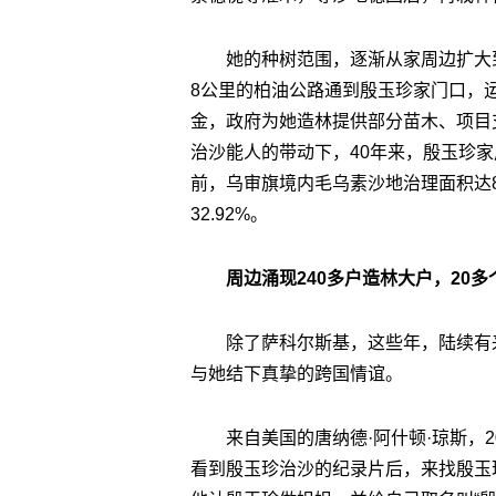
她的种树范围，逐渐从家周边扩大
8公里的柏油公路通到殷玉珍家门口，运
金，政府为她造林提供部分苗木、项目
治沙能人的带动下，40年来，殷玉珍家
前，乌审旗境内毛乌素沙地治理面积达83
32.92%。
周边涌现240多户造林大户，20
除了萨科尔斯基，这些年，陆续有
与她结下真挚的跨国情谊。
来自美国的唐纳德·阿什顿·琼斯，
看到殷玉珍治沙的纪录片后，来找殷玉