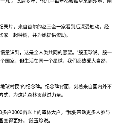
殷一凡”。此后多年，他几乎每年都会抽空来到沙地，陪
纪录片，来自首尔的赵三奎一家看到后深受触动，经
珍家一起种树，并为她提供资助。
慢慢意识到，这是全人类共同的愿望。”殷玉珍说。殷一
两个国家，但生活在同一个星球，我们都热爱大自然，
“地球村民”的纪念碑。纪念碑背面，刻着来自国内外不
方式，为这片森林贡献过力量。
0多户3000亩以上的造林大户。“我要带动更多人参与
园变得更好。”殷玉珍说。