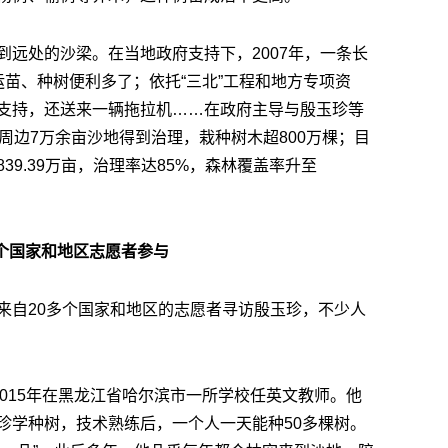
到远处的沙梁。在当地政府支持下，2007年，一条长
苗、种树便利多了；依托“三北”工程和地方专项资
支持，还送来一辆拖拉机……在政府主导与殷玉珍等
周边7万余亩沙地得到治理，栽种树木超800万棵；目
9.39万亩，治理率达85%，森林覆盖率升至
多个国家和地区志愿者参与
来自20多个国家和地区的志愿者寻访殷玉珍，不少人
2015年在黑龙江省哈尔滨市一所学校任英文教师。他
珍学种树，技术熟练后，一个人一天能种50多棵树。