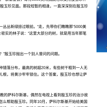
与殷玉珍见面。那段短暂的相逢，一直深深刻在殷玉珍
丛丛新绿掠过眼前。“走，先带你们瞧瞧那‘5000美
片密实的林子说：“这里大部分的树，就是用当年那笔
不值？”殷玉珍抛出一个别人曾问的问题。
种错落分布，最高的树超20米，有些树干粗到一人无
扎根，将黄沙牢牢锁住。这个答案，殷玉珍也想让萨
校任教的萨科尔斯基，偶然在电视上看到殷玉珍的治沙故
怎么帮助殷玉珍。同年10月，萨科尔斯基开始给美国