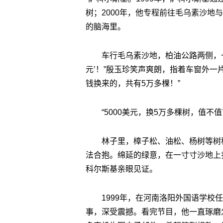
树；2000年，他专程前往毛乌素沙地
的脑海里。
车行毛乌素沙地，柏油公路两侧，一
元’！”殷玉珍笑声爽朗，指着车窗外一
钱换来的，共有5万多棵！”
“5000美元，换5万多棵树，值
林子里，樟子松、油松、杨树等树
法合抱。绵延的绿意，在一寸寸沙地上
科尔斯基亲眼见证。
1999年，在河南洛阳外国语学
事，深受震撼。看完节目，他一直琢磨