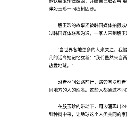
他认殷玉珍做姐姐，并给自己取名叫“
伴殷玉珍一同植树固沙。
殷玉珍的故事还被韩国媒体拍摄成
过韩国媒体联系沟通，一家人来到殷玉
“当世界各地更多的人来关注，我
凡的话令她记忆犹新：“我们虽然来自
热爱地球。”
沿着林间公路前行，路旁有块刻着
同地方的人的姓名。这些人都通过不同
在殷玉珍的带动下，周边涌现出24
到种树中来，让地球这个人类共同的家