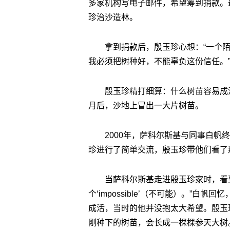
多家机构写电子邮件，希望筹到捐款。最
珍治沙造林。
拿到捐款后，殷玉珍心想：“一个
我必须把树种好，不能辜负这份信任。
殷玉珍精打细算：什么树苗容易成
月后，沙地上冒出一大片树苗。
2000年，萨科尔斯基与同事白
珍进行了简单交流，殷玉珍带他们看了
当萨科尔斯基走进殷玉珍家时，看
个‘impossible’（不可能）。”
成活，当时的他并没抱太大希望。殷玉
刚种下的树苗，会长成一棵棵参天大树