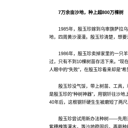
7万余亩沙地，种上超800万棵树
1985年，殷玉珍嫁到乌审旗萨
地，四周黄沙漫漫。殷玉珍清楚，想要沙
1986年，殷玉珍卖掉家里的一只
过，只有不到10棵树苗存活下来。“现在
人眼中的“失败”，在殷玉珍看来却是“希
殷玉珍没气馁，带上树苗、工具，
是殷玉珍的“种树神器”，用钢钎往沙
40年后，这根钢钎硬生生被磨短了两尺
殷玉珍尝试用新办法种树——先用
紫穗槐等灌木，等沙地稳固后，再栽种