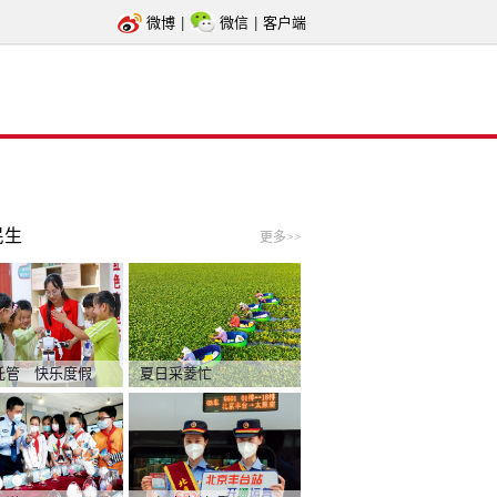
微博
|
微信
|
客户端
民生
更多>>
托管 快乐度假
夏日采菱忙