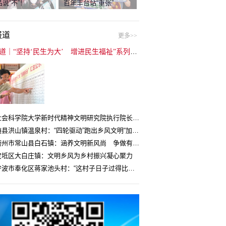
说“不”！
百年丰台站“重张”
报道
更多>>
封面报道｜“坚持‘民生为大’ 增进民生福祉”系列报道（6）：走进全国文明村镇
中国社会科学院大学新时代精神文明研究院执行院长王维国：文明村镇创建为乡村注入持久发展动力
湖北随县洪山镇温泉村：“四轮驱动”跑出乡风文明“加速度”
浙江衢州市常山县白石镇：涵养文明新风尚 争做有礼白石人
宝坻区大白庄镇：文明乡风为乡村振兴凝心聚力
浙江宁波市奉化区蒋家池头村：“这村子日子过得比城里还舒心”