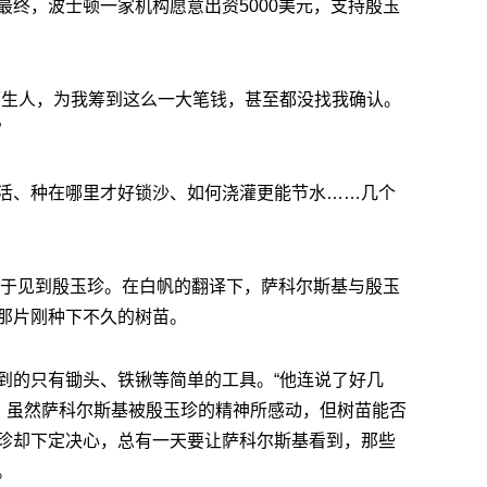
终，波士顿一家机构愿意出资5000美元，支持殷玉
陌生人，为我筹到这么一大笔钱，甚至都没找我确认。
”
活、种在哪里才好锁沙、如何浇灌更能节水……几个
帆终于见到殷玉珍。在白帆的翻译下，萨科尔斯基与殷玉
那片刚种下不久的树苗。
到的只有锄头、铁锹等简单的工具。“他连说了好几
白帆回忆，虽然萨科尔斯基被殷玉珍的精神所感动，但树苗能否
珍却下定决心，总有一天要让萨科尔斯基看到，那些
。