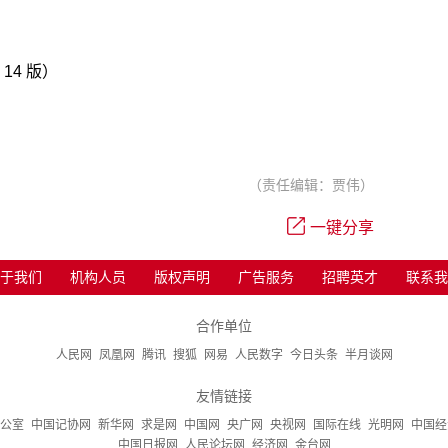
 14 版）
（责任编辑：贾伟）
一键分享
于我们
机构人员
版权声明
广告服务
招聘英才
联系我
合作单位
人民网
凤凰网
腾讯
搜狐
网易
人民数字
今日头条
半月谈网
友情链接
公室
中国记协网
新华网
求是网
中国网
央广网
央视网
国际在线
光明网
中国经
中国日报网
人民论坛网
经济网
金台网