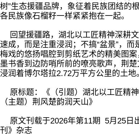
树”生态援疆品牌，象征着民族团结的
各民族像石榴籽一样紧紧抱在一起。
回望援疆路，湖北以工匠精神深耕文
速成，而是注重浸润；不搞“盆景”，而
梅戏的悠扬唱腔到剪纸艺术的精美图案
墨书香到边防哨所前的嘹亮歌声，荆楚
浸润着博尔塔拉2.72万平方公里的土地
原标题：《（引题）湖北以工匠精神
（主题）荆风楚韵润天山》
原文刊载于2026年第11期 5月25
刊》杂志