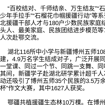
“百校结对、千师结亲、万生结友”“石
少年手拉手”“石榴花巾帼援疆行动”等
北援疆干部人才与180户少数民族家庭
头人、最美家庭、民族团结进步模范等70
人次赴鄂交流。
湖北116所中小学与新疆博州五师1
建，4.9万名学生结成对子，广泛开展
一堂课、同过一个节、同跳一支舞、同
其间，新疆学子赴湖北研学累计超千人
动还吸引了博州五师35个民族的3.5万
杯”作文大赛，其中1627人获奖。
鄂疆共植援疆生态林10万棵。在博州