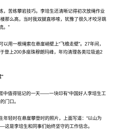
练，苦练攀岩技巧。李培生还清晰记得初次放绳作业
层楼那么高，当时我双腿直哆嗦，犹豫了很久才咬牙跳
流。”
以用一根绳索在悬崖峭壁上“飞檐走壁”。27年间，
当于登上200多座珠穆朗玛峰，年均清理各类垃圾逾2
”
业生涯中值得铭记的一天——一块印有“中国好人李培生工
所的门口。
生年轻时在悬崖攀登时的照片，上面写道：“以山为
——这是李培生和同事们始终坚守的工作信念。