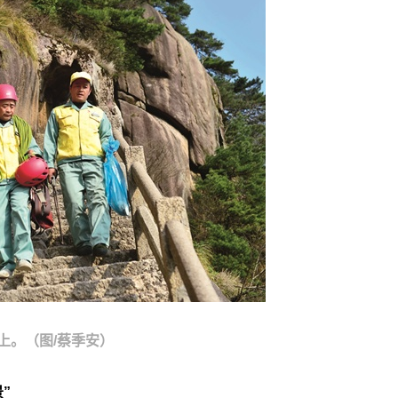
上。（图/蔡季安）
”