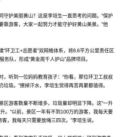
同守护美丽黄山？这是李培生一直思考的问题。“保护
要靠游客，大家一起努力才能守护好黄山美景。”他
“环卫工+志愿者”双网格体系，将8.6平方公里责任区
服务队，形成“黄金周千人护山”品牌项目。
时，听到一位妈妈教育孩子：“你看，那位环卫工叔叔
扔垃圾。”擦掉汗水，李培生觉得再苦再累都值得。
景区游客数量不断增多，垃圾量却明显下降。这“一升
升。“以前，景区一年有不到100万的游客，我每天要
游客，我每天只需要放绳三四次。”李培生说。