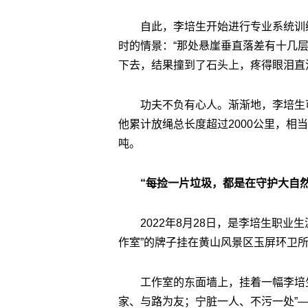
自此，李培生开始进行专业系统训
时的情景：“那处悬崖垂直落差有十几
下去，结果撞到了石头上，疼得眼泪直
功夫不负有心人。渐渐地，李培生可
他累计放绳总长度超过2000公里，相
吨。
“每捡一片垃圾，都是在守护大自然
2022年8月28日，是李培生职
作室”的牌子挂在黄山风景区玉屏环卫
工作室的东面墙上，挂着一幅李培
家、与路为友；宁脏一人、不污一处”