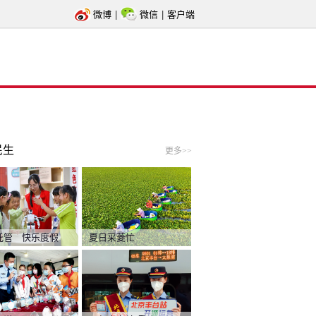
微博
|
微信
|
客户端
民生
更多>>
托管 快乐度假
夏日采菱忙