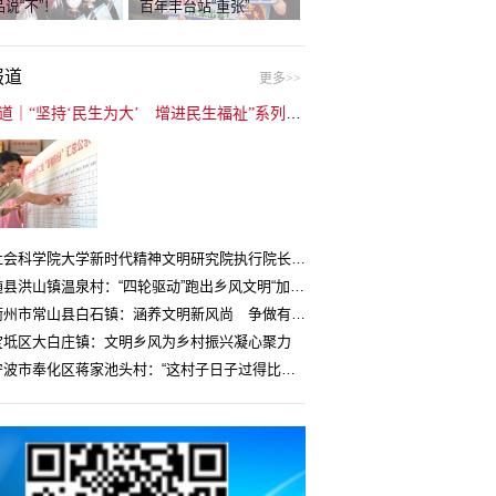
说“不”！
百年丰台站“重张”
报道
更多>>
封面报道｜“坚持‘民生为大’ 增进民生福祉”系列报道（6）：走进全国文明村镇
中国社会科学院大学新时代精神文明研究院执行院长王维国：文明村镇创建为乡村注入持久发展动力
湖北随县洪山镇温泉村：“四轮驱动”跑出乡风文明“加速度”
浙江衢州市常山县白石镇：涵养文明新风尚 争做有礼白石人
宝坻区大白庄镇：文明乡风为乡村振兴凝心聚力
浙江宁波市奉化区蒋家池头村：“这村子日子过得比城里还舒心”