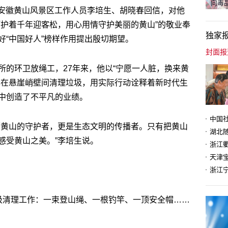
向毒品
记给安徽黄山风景区工作人员李培生、胡晓春回信，对他
呵护着千年迎客松，用心用情守护美丽的黄山”的敬业奉
独家
好“中国好人”榜样作用提出殷切期望。
所的环卫放绳工，27年来，他以“宁愿一人脏，换来黄
年在悬崖峭壁间清理垃圾，用实际行动诠释着新时代生
中创造了不平凡的业绩。
丽黄山的守护者，更是生态文明的传播者。只有把黄山
感受黄山之美。”李培生说。
天津
圾清理工作：一束登山绳、一根钓竿、一顶安全帽……