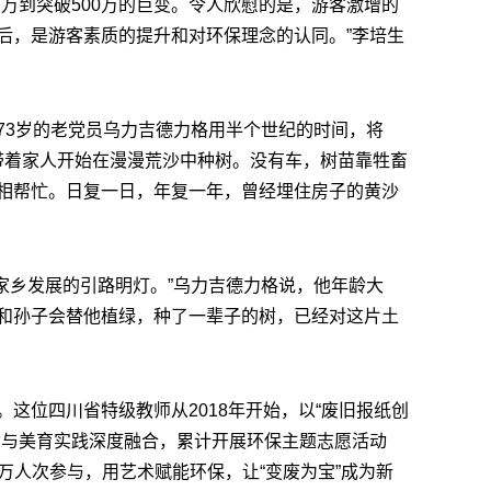
万到突破500万的巨变。令人欣慰的是，游客激增的
后，是游客素质的提升和对环保理念的认同。”李培生
73岁的老党员乌力吉德力格用半个世纪的时间，将
，他带着家人开始在漫漫荒沙中种树。没有车，树苗靠牲畜
相帮忙。日复一日，年复一年，曾经埋住房子的黄沙
是家乡发展的引路明灯。”乌力吉德力格说，他年龄大
和孙子会替他植绿，种了一辈子的树，已经对这片土
这位四川省特级教师从2018年开始，以“废旧报纸创
念与美育实践深度融合，累计开展环保主题志愿活动
3万人次参与，用艺术赋能环保，让“变废为宝”成为新