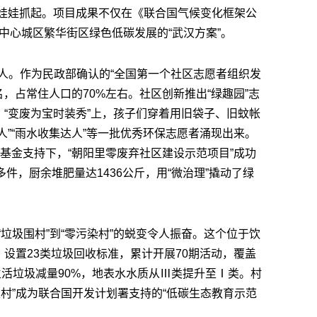
从娃娃抓起。项目成果不仅在《联合国气候变化框架公
中心城区繁华街区绿色低碳发展的“武汉方案”。
人。作为民政部确认的“全国第一个社区志愿者组织发
名，占常住人口的70%左右。社区创新推出“绿趣园”志
；“变废为宝时装秀”上，孩子们穿着用旧袋子、旧蚊帐
人”“雨水收集达人”等一批优秀环保志愿者涌现出来。
境基金支持下，“朝阳里零废弃社区建设示范项目”成功
多件，厨余堆肥量达1436公斤，用“微治理”撬动了绿
垃圾围村”到“零污染村”的蜕变令人振奋。这个位于饮
，设置23类垃圾回收标准，累计开展70期活动，覆盖
，生活垃圾减量90%，地表水水质从Ⅲ类提升至Ⅰ类。村
圾村”成为联合国开发计划署支持的“低碳生态教育示范