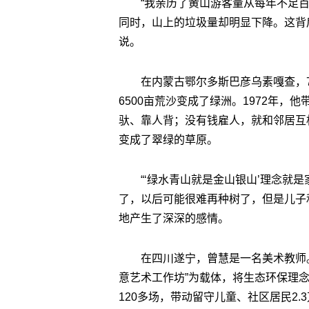
“我亲历了黄山游客量从每年不足百
同时，山上的垃圾量却明显下降。这背
说。
在内蒙古鄂尔多斯巴彦乌素嘎查，
6500亩荒沙变成了绿洲。1972年
驮、靠人背；没有钱雇人，就和邻居互
变成了翠绿的草原。
“‘绿水青山就是金山银山’理念就
了，以后可能很难再种树了，但是儿子
地产生了深深的感情。
在四川遂宁，曾慧是一名美术教师。
意艺术工作坊”为载体，将生态环保理
120多场，带动留守儿童、社区居民2.