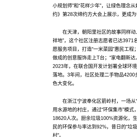
小规划师”和“花样少年”，让绿色理念
约》第28次缔约方大会上展示，更成为
在天津，朝阳里社区的故事同样动
祥地”，这个社区注册志愿者已达3971
愿服务项目，打造“一米菜园”惠民工程
做成的创意服饰走上T台；“家电翻新达
2023年，在联合国开发计划署全球环
落地。3年间，社区处理二手物品4200
色大变化。
在浙江宁波奉化区箭岭村，一场从“
用水源地的村庄，通过“环保集市”模式
18620人次。厨余垃圾100%资源化
民的环保参与率达到92%，昔日的“垃
村”。