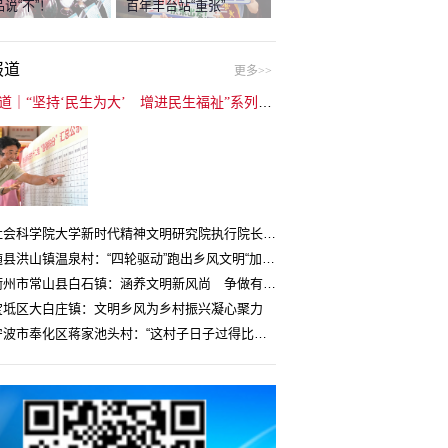
说“不”！
百年丰台站“重张”
报道
更多>>
封面报道｜“坚持‘民生为大’ 增进民生福祉”系列报道（6）：走进全国文明村镇
中国社会科学院大学新时代精神文明研究院执行院长王维国：文明村镇创建为乡村注入持久发展动力
湖北随县洪山镇温泉村：“四轮驱动”跑出乡风文明“加速度”
浙江衢州市常山县白石镇：涵养文明新风尚 争做有礼白石人
宝坻区大白庄镇：文明乡风为乡村振兴凝心聚力
浙江宁波市奉化区蒋家池头村：“这村子日子过得比城里还舒心”