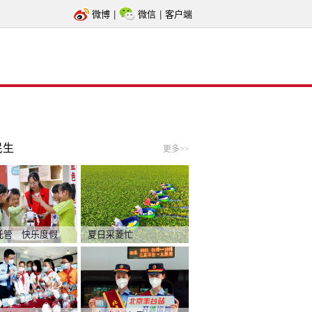
微博
|
微信
|
客户端
民生
更多>>
托管 快乐度假
夏日采菱忙