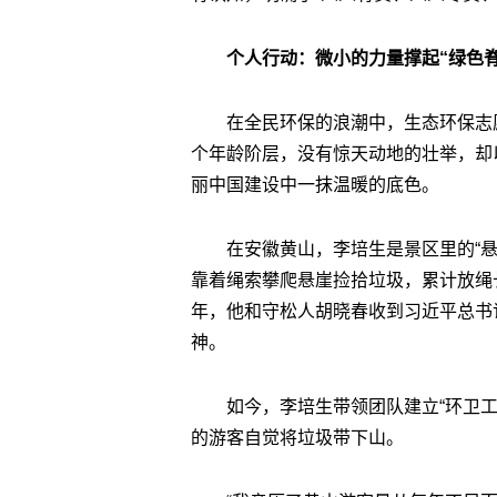
个人行动：微小的力量撑起“绿色脊
在全民环保的浪潮中，生态环保志
个年龄阶层，没有惊天动地的壮举，却
丽中国建设中一抹温暖的底色。
在安徽黄山，李培生是景区里的“悬
靠着绳索攀爬悬崖捡拾垃圾，累计放绳长度
年，他和守松人胡晓春收到习近平总书
神。
如今，李培生带领团队建立“环卫
的游客自觉将垃圾带下山。