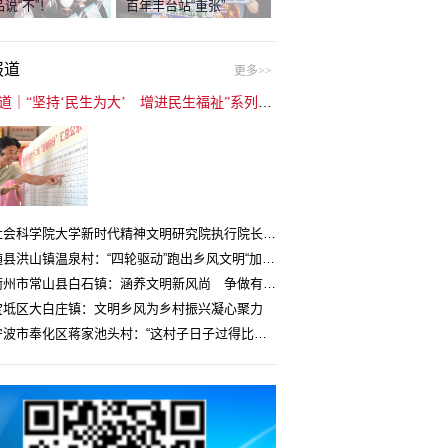
说“不”！
百年丰台站“重张”
报道
更多>>
封面报道｜“坚持‘民生为大’ 增进民生福祉”系列报道（6）：走进全国文明村镇
中国社会科学院大学新时代精神文明研究院执行院长王维国：文明村镇创建为乡村注入持久发展动力
湖北随县洪山镇温泉村：“四轮驱动”跑出乡风文明“加速度”
浙江衢州市常山县白石镇：涵养文明新风尚 争做有礼白石人
宝坻区大白庄镇：文明乡风为乡村振兴凝心聚力
浙江宁波市奉化区蒋家池头村：“这村子日子过得比城里还舒心”