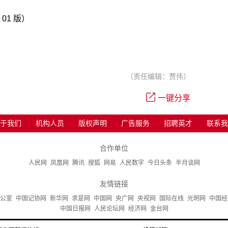
 01 版）
（责任编辑：贾伟）
一键分享
于我们
机构人员
版权声明
广告服务
招聘英才
联系我
合作单位
人民网
凤凰网
腾讯
搜狐
网易
人民数字
今日头条
半月谈网
友情链接
公室
中国记协网
新华网
求是网
中国网
央广网
央视网
国际在线
光明网
中国经
中国日报网
人民论坛网
经济网
金台网