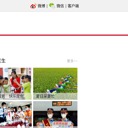
微博
|
微信
|
客户端
民生
更多>>
托管 快乐度假
夏日采菱忙