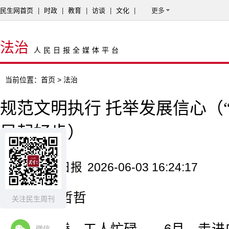
民生网首页
|
时政
|
教育
|
访谈
|
文化
|
更多
法治
人民日报全媒体平台
当前位置：
首页
> 法治
规范文明执行 托举发展信心（
局起好步）
来源：人民日报
2026-06-03 16:24:17
记者 魏哲哲
关注民生周刊
微信