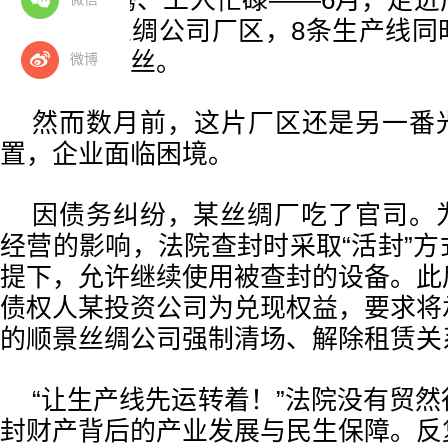
热气蒸腾、工人忙碌——6月，走进
宣县顺景丝绸公司厂区，8条生产线同
工成优质生丝。
微博
然而数月前，这片厂区还是另一番
置，企业面临困境。
因债务纠纷，某丝绸厂吃了官司。
经营的影响，法院查封时采取“活封”
提下，允许继续使用被查封的设备。此
债权人某投资公司为兑现权益，要求将
的顺景丝绸公司强制清场、解除租赁关
“让生产线先运转着！”法院没有贸
封财产背后的产业发展与民生保障。反