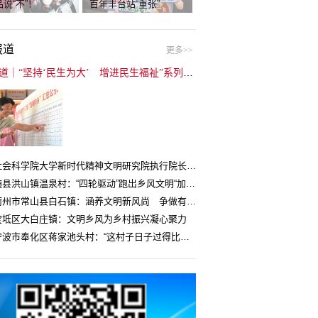
说“不”！
百年丰台站“重张”
报道
更多>>
封面报道｜“坚持‘民生为大’ 增进民生福祉”系列报道（6）：走进全国文明村镇
中国社会科学院大学新时代精神文明研究院执行院长王维国：文明村镇创建为乡村注入持久发展动力
湖北随县洪山镇温泉村：“四轮驱动”跑出乡风文明“加速度”
浙江衢州市常山县白石镇：涵养文明新风尚 争做有礼白石人
宝坻区大白庄镇：文明乡风为乡村振兴凝心聚力
浙江宁波市奉化区蒋家池头村：“这村子日子过得比城里还舒心”