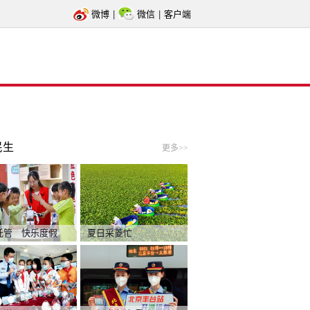
微博
|
微信
|
客户端
民生
更多>>
托管 快乐度假
夏日采菱忙