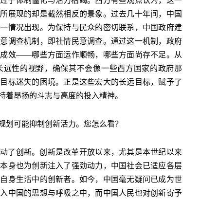
过于体制僵化与活力枯竭。西方有些观点认为，这一
实所展现的却是截然相反的景象。过去几十年间，中国
这一情况出现。为保持与民众的密切联系，中国政府建
民意调查机制，即社情民意调查。通过这一机制，政府
际成效——哪些方面运作顺畅，哪些方面尚存不足。从
长远性的视野，确保其不会像一些西方国家的政府那
或目标迷失的困境。正是这些宏大的长远目标，赋予了
持着昂扬的斗志与高度的投入精神。
规划可能抑制创新活力。您怎么看？
动了创新。创新是改革开放以来，尤其是本世纪以来
长本身也为创新注入了强劲动力，中国社会已适应各层
为自身生活中的创新者。如今，中国毫无疑问已成为世
融入中国的思想与呼吸之中，而中国人民也对创新寄予