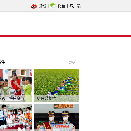
微博
|
微信
|
客户端
民生
更多>>
托管 快乐度假
夏日采菱忙