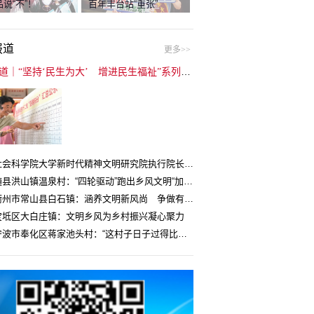
说“不”！
百年丰台站“重张”
报道
更多>>
封面报道｜“坚持‘民生为大’ 增进民生福祉”系列报道（6）：走进全国文明村镇
中国社会科学院大学新时代精神文明研究院执行院长王维国：文明村镇创建为乡村注入持久发展动力
湖北随县洪山镇温泉村：“四轮驱动”跑出乡风文明“加速度”
浙江衢州市常山县白石镇：涵养文明新风尚 争做有礼白石人
宝坻区大白庄镇：文明乡风为乡村振兴凝心聚力
浙江宁波市奉化区蒋家池头村：“这村子日子过得比城里还舒心”